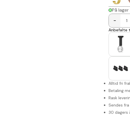
På lager
-
Anbefalte t
Alltid fri fr
Betaling me
Rask leveri
Sendes fra 
30 dagers 