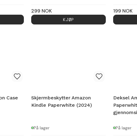
299
NOK
199
NOK
KJØP
ion Case
Skjermbeskytter Amazon
Deksel A
Kindle Paperwhite (2024)
Paperwhit
gjennomsi
På lager
På lager