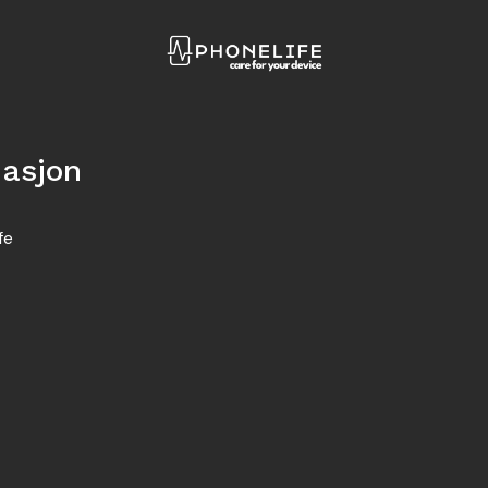
masjon
fe