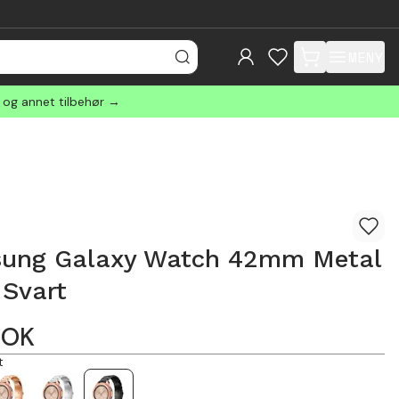
MENY
items in cart, view
r og annet tilbehør →
ung Galaxy Watch 42mm Metal
 Svart
NOK
t