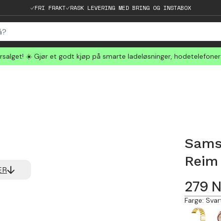
FRI FRAKT
RASK LEVERING MED BRING OG INSTABOX
salget! ☀️ Gjør et godt kjøp på smarte ladeløsninger, hodetelefone
Sams
Reim
ER
279
Farge
:
Svar