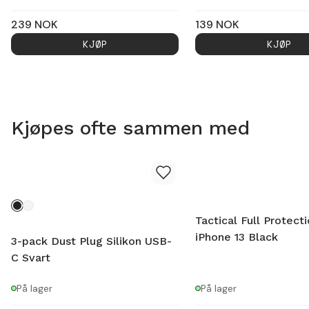
239
NOK
139
NOK
KJØP
KJØP
Kjøpes ofte sammen med
Tactical Full Protect
iPhone 13 Black
3-pack Dust Plug Silikon USB-
C Svart
På lager
På lager