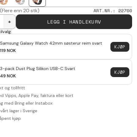
(Flere enn 20 stk)
ART.NR.
:
22700
LEGG I HANDLEKURV
+
ilvalg:
Samsung Galaxy Watch 42mm søsterur reim svart
KJØP
119
NOK
3-pack Dust Plug Silikon USB-C Svart
KJØP
49
NOK
akt og tollfritt
d Vipps, Apple Pay, faktura eller kort
ng med Bring eller Instabox
vårt lager i Sverige
åpent kjøp