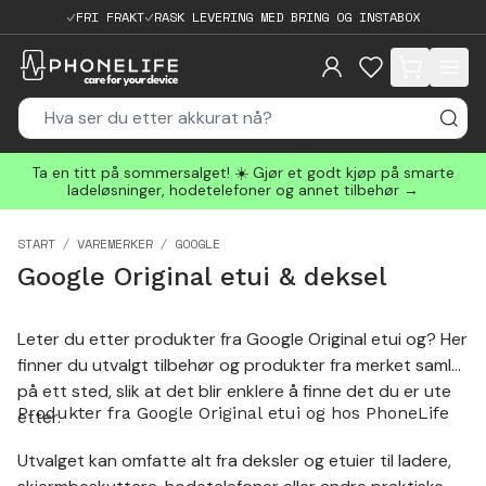
FRI FRAKT
RASK LEVERING MED BRING OG INSTABOX
items in cart, 
Ta en titt på sommersalget! ☀️ Gjør et godt kjøp på smarte
ladeløsninger, hodetelefoner og annet tilbehør →
START
VAREMERKER
GOOGLE
Google Original etui & deksel
Leter du etter produkter fra Google Original etui og? Her
finner du utvalgt tilbehør og produkter fra merket samlet
på ett sted, slik at det blir enklere å finne det du er ute
Produkter fra Google Original etui og hos PhoneLife
etter.
Utvalget kan omfatte alt fra deksler og etuier til ladere,