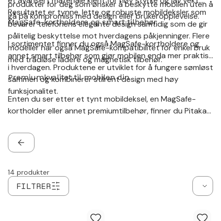
et avansert materiale kjent for høy styrke og lav vekt.
produkter for deg som ønsker å beskytte mobilen uten å
Resultatet er tynne, lette og robuste mobildeksler som
gå på kompromiss med design eller brukeropplevelse.
MagSafe-kortholdere og smart tilbehør
bevarer telefonens elegante design samtidig som de gir
pålitelig beskyttelse mot hverdagens påkjenninger. Flere
I sortimentet finner du også MagSafe-kortholdere og
modeller har også MagSafe-kompatibilitet for enkel bruk
annet smart tilbehør som gjør mobilen enda mer praktisk
med trådløse ladere og magnetisk tilbehør.
i hverdagen. Produktene er utviklet for å fungere sømløst
Premiumkvalitet til mobilen din
sammen og kombinerer stilrent design med høy
funksjonalitet.
Enten du ser etter et tynt mobildeksel, en MagSafe-
kortholder eller annet premiumtilbehør, finner du Pitaka
hos PhoneLife. Med innovative materialer, gjennomtenkt
design og høy kvalitet er Pitaka et utmerket valg for deg
som ønsker et stilrent og holdbart mobiltilbehør.
TILBAKE
14
produkter
FILTRER