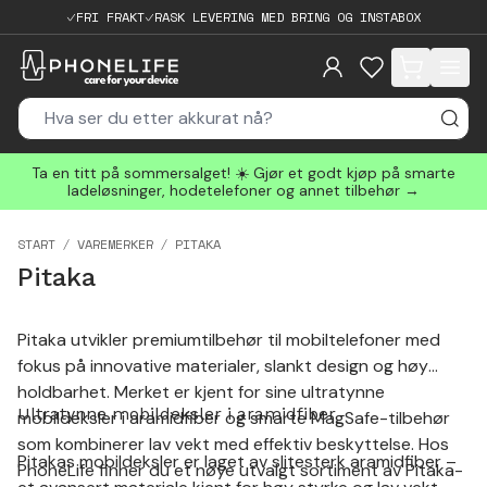
FRI FRAKT
RASK LEVERING MED BRING OG INSTABOX
items in cart, 
Ta en titt på sommersalget! ☀️ Gjør et godt kjøp på smarte
ladeløsninger, hodetelefoner og annet tilbehør →
START
VAREMERKER
PITAKA
Pitaka
Pitaka utvikler premiumtilbehør til mobiltelefoner med
fokus på innovative materialer, slankt design og høy
holdbarhet. Merket er kjent for sine ultratynne
Ultratynne mobildeksler i aramidfiber
mobildeksler i aramidfiber og smarte MagSafe-tilbehør
som kombinerer lav vekt med effektiv beskyttelse. Hos
Pitakas mobildeksler er laget av slitesterk aramidfiber –
PhoneLife finner du et nøye utvalgt sortiment av Pitaka-