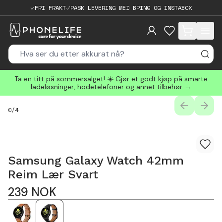
FRI FRAKT
RASK LEVERING MED BRING OG INSTABOX
items in cart, 
Ta en titt på sommersalget! ☀️ Gjør et godt kjøp på smarte
ladeløsninger, hodetelefoner og annet tilbehør →
PREVIOUS
NEXT
0
/
4
Samsung Galaxy Watch 42mm
Reim Lær Svart
239
NOK