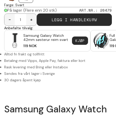
Farge
:
Svart
På lager
(Flere enn 20 stk)
ART.NR.
:
26479
LEGG I HANDLEKURV
-
+
Anbefalte tilvalg:
Samsung Galaxy Watch
Ful
42mm søsterur reim svart
Gal
KJØP
Sva
119
NOK
119
Alltid fri frakt og tollfritt
Betaling med Vipps, Apple Pay, faktura eller kort
Rask levering med Bring eller Instabox
Sendes fra vårt lager i Sverige
30 dagers åpent kjøp
Samsung Galaxy Watch