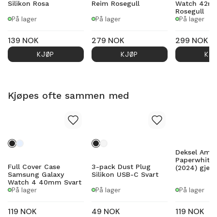
Silikon Rosa
Reim Rosegull
Watch 42m
Rosegull
På lager
På lager
På lager
139
NOK
279
NOK
299
NOK
KJØP
KJØP
KJ
Kjøpes ofte sammen med
Deksel Amaz
Paperwhite 
Full Cover Case
3-pack Dust Plug
(2024) gjen
Samsung Galaxy
Silikon USB-C Svart
Watch 4 40mm Svart
På lager
På lager
På lager
119
NOK
49
NOK
119
NOK