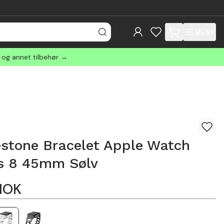
MENY
items in cart, view
r og annet tilbehør →
stone Bracelet Apple Watch
es 8 45mm Sølv
NOK