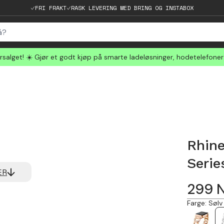
FRI FRAKT
RASK LEVERING MED BRING OG INSTABOX
salget! ☀️ Gjør et godt kjøp på smarte ladeløsninger, hodetelefone
Rhine
Seri
ER
299
Farge
:
Sølv