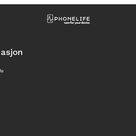
masjon
fe