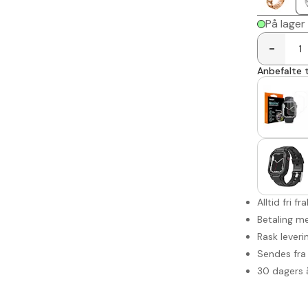
På lager
-
Anbefalte t
Alltid fri fr
Betaling me
Rask leveri
Sendes fra 
30 dagers 