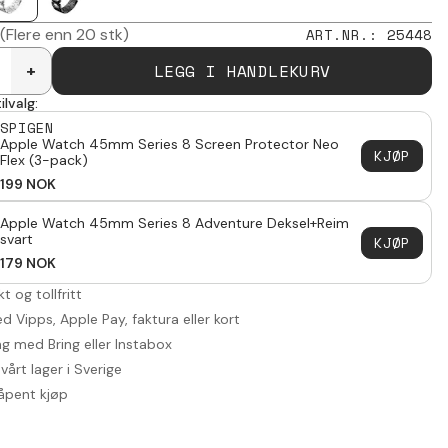
(Flere enn 20 stk)
ART.NR.
:
25448
LEGG I HANDLEKURV
+
ilvalg:
SPIGEN
Apple Watch 45mm Series 8 Screen Protector Neo
KJØP
Flex (3-pack)
199
NOK
Apple Watch 45mm Series 8 Adventure Deksel+Reim
svart
KJØP
179
NOK
akt og tollfritt
d Vipps, Apple Pay, faktura eller kort
ng med Bring eller Instabox
vårt lager i Sverige
åpent kjøp