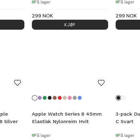
På lager
På lager
299
NOK
299
NOK
KJØP
pple
Apple Watch Series 8 45mm
3-pack Du
 Silver
Elastisk Nylonreim Hvit
C Svart
På lager
På lager