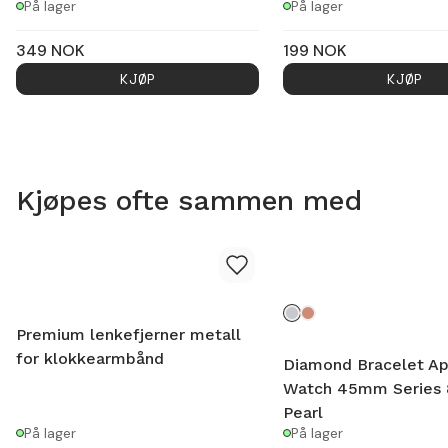
På lager
På lager
349
NOK
199
NOK
KJØP
KJØP
Kjøpes ofte sammen med
Premium lenkefjerner metall
for klokkearmbånd
Diamond Bracelet A
Watch 45mm Series 8
Pearl
På lager
På lager