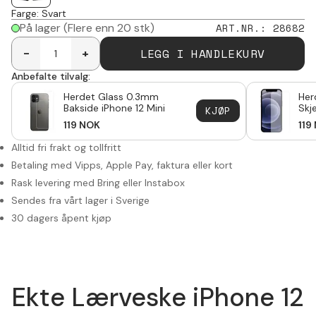
Farge
:
Svart
På lager
(Flere enn 20 stk)
ART.NR.
:
28682
LEGG I HANDLEKURV
-
+
Anbefalte tilvalg:
Herdet Glass 0.3mm
Her
Bakside iPhone 12 Mini
Skj
KJØP
12 M
119
NOK
119
Alltid fri frakt og tollfritt
Betaling med Vipps, Apple Pay, faktura eller kort
Rask levering med Bring eller Instabox
Sendes fra vårt lager i Sverige
30 dagers åpent kjøp
Ekte Lærveske iPhone 12