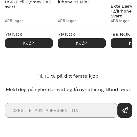
USB-C til 3,5mm DAC
iPhone 12 Mini
Ekte Lærves
svart
12/iPhone 1
Svart
På lager
På lager
På lager
79
NOK
79
NOK
199
NOK
KJØP
KJØP
KJ
Få 10 % på ditt første kjøp.
Meld deg på nyhetsbrevet og få nyheter og tilbud først.