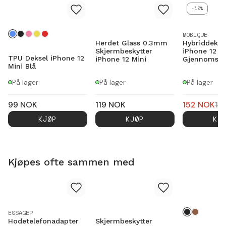
-15%
MOBIQUE
Herdet Glass 0.3mm
Hybriddekse
Skjermbeskytter
iPhone 12 M
TPU Deksel iPhone 12
iPhone 12 Mini
Gjennomsikt
Mini Blå
På lager
På lager
På lager
99
NOK
119
NOK
152
NOK
17
KJØP
KJØP
KJ
Kjøpes ofte sammen med
ESSAGER
Hodetelefonadapter
Skjermbeskytter