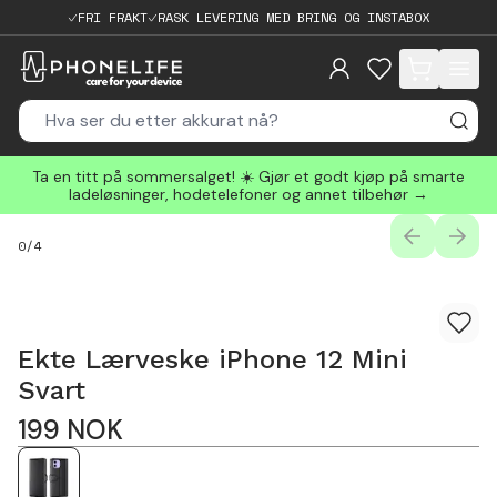
FRI FRAKT
RASK LEVERING MED BRING OG INSTABOX
items in cart, 
Ta en titt på sommersalget! ☀️ Gjør et godt kjøp på smarte
ladeløsninger, hodetelefoner og annet tilbehør →
PREVIOUS
NEXT
0
/
4
Ekte Lærveske iPhone 12 Mini
Svart
199
NOK