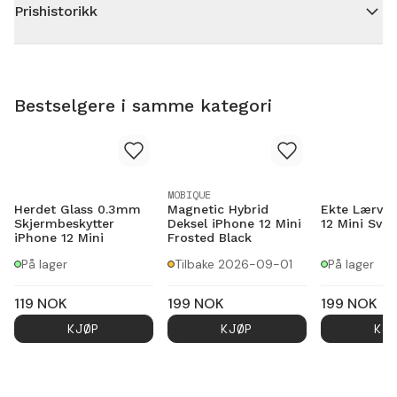
Prishistorikk
Bestselgere i samme kategori
MOBIQUE
Herdet Glass 0.3mm
Magnetic Hybrid
Ekte Lærves
Skjermbeskytter
Deksel iPhone 12 Mini
12 Mini Svar
iPhone 12 Mini
Frosted Black
På lager
Tilbake 2026-09-01
På lager
119
NOK
199
NOK
199
NOK
KJØP
KJØP
KJ