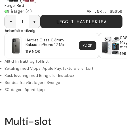
Farge
:
Rød
På lager
(4)
ART.NR.
:
28659
LEGG I HANDLEKURV
-
+
Anbefalte tilvalg:
CA
Herdet Glass 0.3mm
Mag
Bakside iPhone 12 Mini
KJØP
med
119
NOK
sta
199
Alltid fri frakt og tollfritt
Betaling med Vipps, Apple Pay, faktura eller kort
Rask levering med Bring eller Instabox
Sendes fra vårt lager i Sverige
30 dagers åpent kjøp
Multi-slot