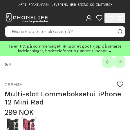
FRI FRAKT
RASK LEVERING MED BRING OG INSTABOX
items in cart, 
Ta en titt på sommersalget! ☀️ Gjør et godt kjøp på smarte
ladeløsninger, hodetelefoner og annet tilbehør →
PREVIOUS
NEXT
0
/
4
CASEME
Multi-slot Lommeboksetui iPhone
12 Mini Rød
299
NOK