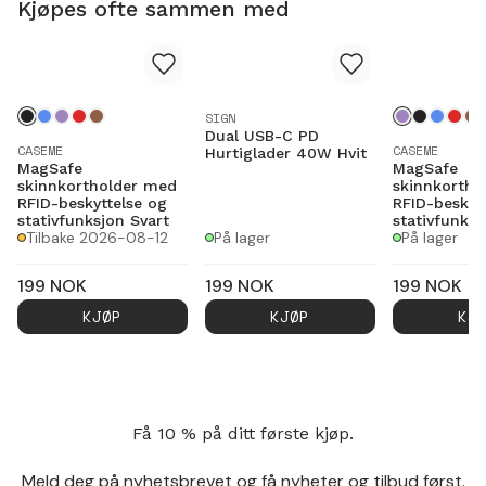
Kjøpes ofte sammen med
SIGN
Dual USB-C PD
CASEME
CASEME
Hurtiglader 40W Hvit
MagSafe
MagSafe
skinnkortholder med
skinnkortho
RFID-beskyttelse og
RFID-beskyt
stativfunksjon Svart
stativfunksjo
Tilbake 2026-08-12
På lager
På lager
199
NOK
199
NOK
199
NOK
KJØP
KJØP
KJ
Få 10 % på ditt første kjøp.
Meld deg på nyhetsbrevet og få nyheter og tilbud først.