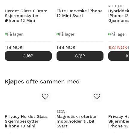
MOBIQUE
Herdet Glass 0.3mm
Ekte Lærveske iPhone
Hybriddekse
Skjermbeskytter
12 Mini Svart
iPhone 12 M
iPhone 12 Mini
Gjennomsikt
På lager
På lager
På lager
119
NOK
199
NOK
152
NOK
17
KJØP
KJØP
KJ
Kjøpes ofte sammen med
SIGN
Privacy Herdet Glass
Magnetisk roterbar
Privacy Herd
Skjermbeskytter
mobilholder til bil
Skjermbesky
iPhone 13 Mini
Svart
iPhone 13 P