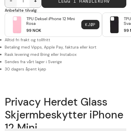
LEGG I HANDLEKURV
-
+
Anbefalte tilvalg:
TPU Deksel iPhone 12 Mini
TPU
Rosa
Sva
KJØP
99
NOK
99
Alltid fri frakt og tollfritt
Betaling med Vipps, Apple Pay, faktura eller kort
Rask levering med Bring eller Instabox
Sendes fra vårt lager i Sverige
30 dagers åpent kjøp
Privacy Herdet Glass
Skjermbeskytter iPhone
12 Mini