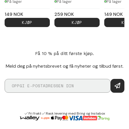
På lager
På lager
På lager
149
NOK
259
NOK
149
NOK
KJØP
KJØP
KJ
Få 10 % på ditt første kjøp.
Meld deg på nyhetsbrevet og få nyheter og tilbud først.
Fri frakt
Rask levering med Bring og Instabox