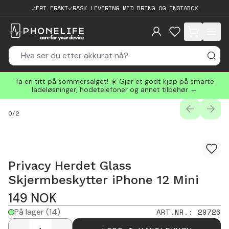
FRI FRAKT
RASK LEVERING MED BRING OG INSTABOX
items in cart, 
Ta en titt på sommersalget! ☀️ Gjør et godt kjøp på smarte
ladeløsninger, hodetelefoner og annet tilbehør →
PREVIOUS
NEXT
0
/
2
Privacy Herdet Glass
Skjermbeskytter iPhone 12 Mini
149
NOK
På lager
(14)
ART.NR.
:
29726