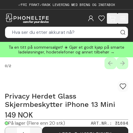
FRI FRAKT
RASK LEVERING MED BRING OG INSTABOX
items in cart, 
Ta en titt på sommersalget! ☀️ Gjør et godt kjøp på smarte
ladeløsninger, hodetelefoner og annet tilbehør →
PREVIOUS
NEXT
0
/
2
Privacy Herdet Glass
Skjermbeskytter iPhone 13 Mini
149
NOK
På lager
(Flere enn 20 stk)
ART.NR.
:
31694