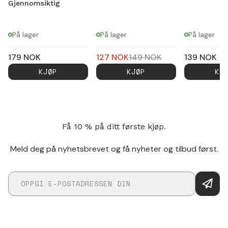
Gjennomsiktig
På lager
På lager
På lager
179
NOK
127
NOK
149
NOK
139
NOK
KJØP
KJØP
KJ
Få 10 % på ditt første kjøp.
Meld deg på nyhetsbrevet og få nyheter og tilbud først.