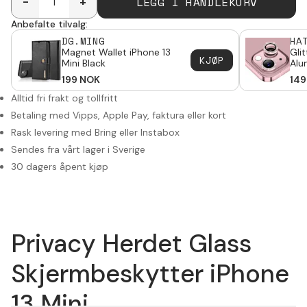
LEGG I HANDLEKURV
-
+
Anbefalte tilvalg:
DG.MING
HA
Magnet Wallet iPhone 13
Gli
KJØP
Mini Black
Alu
ros
199
NOK
149
Alltid fri frakt og tollfritt
Betaling med Vipps, Apple Pay, faktura eller kort
Rask levering med Bring eller Instabox
Sendes fra vårt lager i Sverige
30 dagers åpent kjøp
Privacy Herdet Glass
Skjermbeskytter iPhone
13 Mini