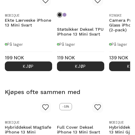
MOBIQUE
RINGKE
Ekte Lærveske iPhone
Camera Pro
13 Mini Svart
Glass iPhone
Støtsikker Deksel TPU
(2-pack)
iPhone 13 Mini Svart
På lager
På lager
På lager
199
NOK
119
NOK
139
NOK
KJØP
KJØP
KJ
Kjøpes ofte sammen med
-15%
MOBIQUE
MOBIQUE
Hybriddeksel MagSafe
Full Cover Deksel
Hybriddekse
iPhone 13 Mini
iPhone 13 Mini Svart
13 Mini Gje