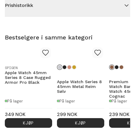
Prishistorikk
Bestselgere i samme kategori
SPIGEN
Apple Watch 45mm
Series 8 Case Rugged
Apple Watch Series 8
Premium Le
Armor Pro Black
45mm Metal Reim
Watch Band
Sølv
Watch 45mm
Cognac
På lager
På lager
På lager
349
NOK
299
NOK
239
NOK
KJØP
KJØP
KJ