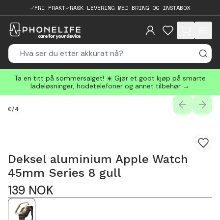
FRI FRAKT
RASK LEVERING MED BRING OG INSTABOX
items in cart, 
Ta en titt på sommersalget! ☀️ Gjør et godt kjøp på smarte
ladeløsninger, hodetelefoner og annet tilbehør →
PREVIOUS
NEXT
0
/
4
Deksel aluminium Apple Watch
45mm Series 8 gull
139
NOK