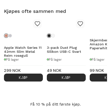
Kjøpes ofte sammen med
Skjermbesky
Amazon Kin
Apple Watch Series 11
3-pack Dust Plug
Paperwhite 
42mm Slim Metal
Silikon USB-C Svart
Reim rosegull
På lager
På lager
På lager
299
NOK
49
NOK
99
NOK
KJØP
KJØP
KJ
Få 10 % på ditt første kjøp.