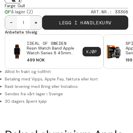
Farge
:
Gull
På lager
(2)
ART.NR.
:
33308
LEGG I HANDLEKURV
-
+
Anbefalte tilvalg:
IDEAL OF SWEDEN
SP
Resin Watch Band Apple
App
KJØP
Watch Series 8 45mm
Ser
Tortoise
Neo
499
NOK
199
Alltid fri frakt og tollfritt
Betaling med Vipps, Apple Pay, faktura eller kort
Rask levering med Bring eller Instabox
Sendes fra vårt lager i Sverige
30 dagers åpent kjøp