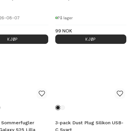
026-08-07
På lager
99
NOK
KJØP
KJØP
 Sommerfugler
3-pack Dust Plug Silikon USB-
alaxy S25 Lilla
C Svart