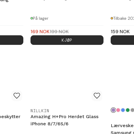
På lager
Tilbake 2
169
NOK
199
NOK
159
NOK
KJØP
NILLKIN
beskytter
Amazing H+Pro Herdet Glass
iPhone 8/7/6S/6
Lærveske
Samsung G