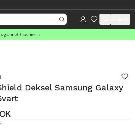
MENY
items in cart, view
r og annet tilbehør →
N
hield Deksel Samsung Galaxy
Svart
OK
t