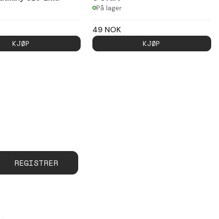
På lager
49
NOK
KJØP
KJØP
REGISTRER