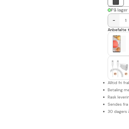
På lager
-
Anbefalte t
Alltid fri fr
Betaling me
Rask leveri
Sendes fra 
30 dagers 