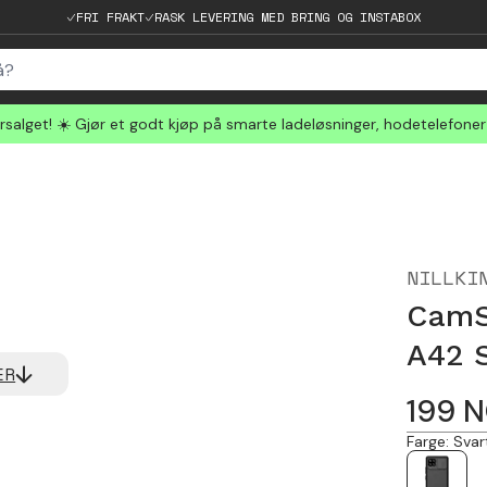
FRI FRAKT
RASK LEVERING MED BRING OG INSTABOX
salget! ☀️ Gjør et godt kjøp på smarte ladeløsninger, hodetelefone
NILLKI
CamS
A42 
ER
199
N
Farge
:
Svar