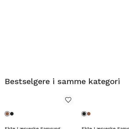
Bestselgere i samme kategori
Ekte Lærveske Samsung
Ekte Lærveske Sam