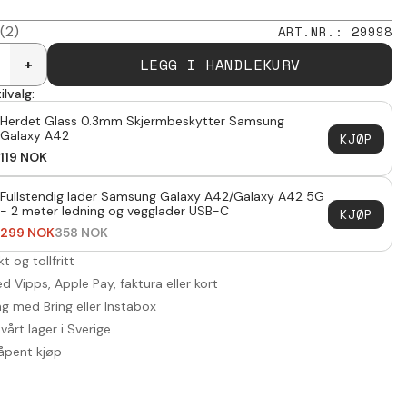
(2)
ART.NR.
:
29998
LEGG I HANDLEKURV
+
ilvalg:
Herdet Glass 0.3mm Skjermbeskytter Samsung
Galaxy A42
KJØP
119
NOK
Fullstendig lader Samsung Galaxy A42/Galaxy A42 5G
- 2 meter ledning og vegglader USB-C
KJØP
299
NOK
358
NOK
akt og tollfritt
d Vipps, Apple Pay, faktura eller kort
ng med Bring eller Instabox
vårt lager i Sverige
åpent kjøp