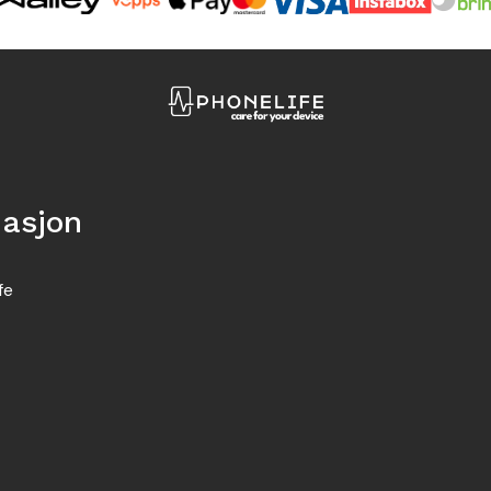
masjon
fe