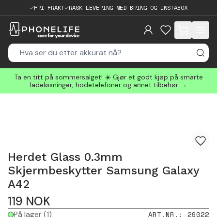
FRI FRAKT
RASK LEVERING MED BRING OG INSTABOX
items in cart, 
Ta en titt på sommersalget! ☀️ Gjør et godt kjøp på smarte
ladeløsninger, hodetelefoner og annet tilbehør →
Herdet Glass 0.3mm
Skjermbeskytter Samsung Galaxy
A42
119
NOK
På lager
(1)
ART.NR.
:
29022