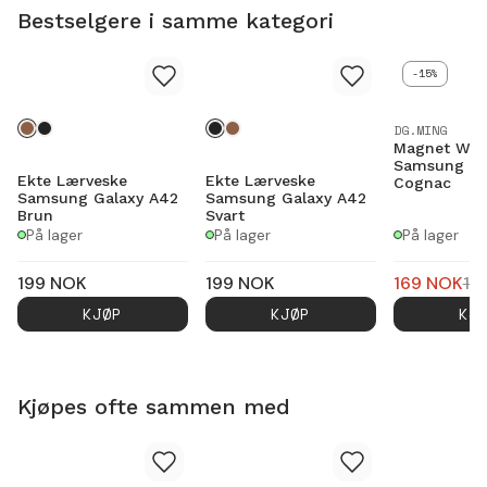
Bestselgere i samme kategori
-15%
DG.MING
Magnet Wall
Samsung Ga
Ekte Lærveske
Ekte Lærveske
Cognac
Samsung Galaxy A42
Samsung Galaxy A42
Brun
Svart
På lager
På lager
På lager
199
NOK
199
NOK
169
NOK
19
KJØP
KJØP
KJ
Kjøpes ofte sammen med