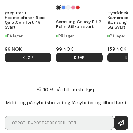
Øreputer til
Hybriddekse
hodetelefoner Bose
Kamerabesky
Samsung Galaxy Fit 2
QuietComfort 45
Samsung Ga
Reim Silikon svart
Svart
5G Svart
På lager
På lager
På lager
99
NOK
99
NOK
159
NOK
KJØP
KJØP
KJ
Få 10 % på ditt første kjøp.
Meld deg på nyhetsbrevet og få nyheter og tilbud først.