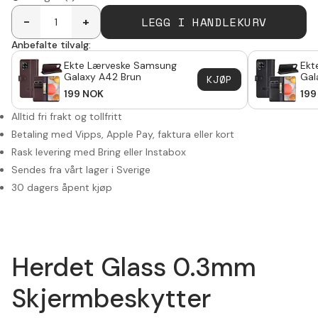
LEGG I HANDLEKURV
-
+
Anbefalte tilvalg:
Ekte Lærveske Samsung
Ekt
Galaxy A42 Brun
Gal
KJØP
199
NOK
199
Alltid fri frakt og tollfritt
Betaling med Vipps, Apple Pay, faktura eller kort
Rask levering med Bring eller Instabox
Sendes fra vårt lager i Sverige
30 dagers åpent kjøp
Herdet Glass 0.3mm
Skjermbeskytter