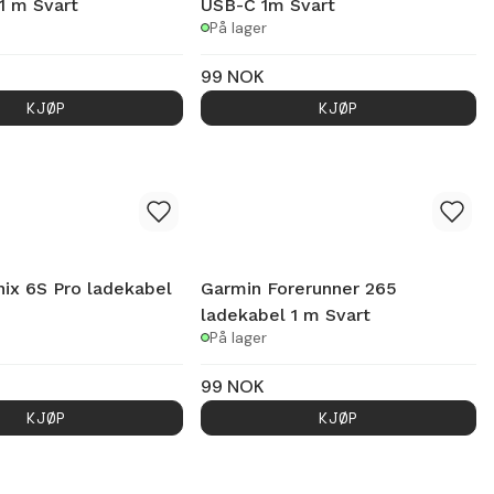
1 m Svart
USB-C 1m Svart
På lager
99
NOK
KJØP
KJØP
ix 6S Pro ladekabel
Garmin Forerunner 265
ladekabel 1 m Svart
På lager
99
NOK
KJØP
KJØP