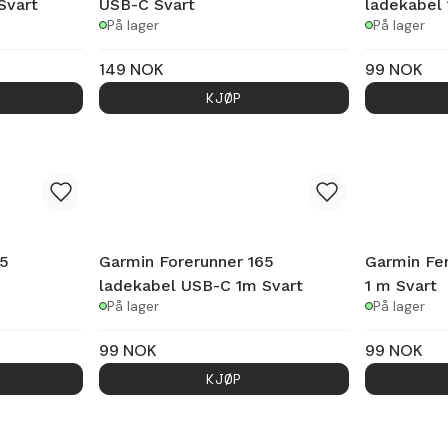
Svart
USB-C Svart
ladekabel 
På lager
På lager
149
NOK
99
NOK
KJØP
65
Garmin Forerunner 165
Garmin Fen
ladekabel USB-C 1m Svart
1 m Svart
På lager
På lager
99
NOK
99
NOK
KJØP