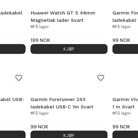
ladekabel
Huawei Watch GT 5 46mm
Garmin Fo
Magnetisk lader Svart
ladekabel 
På lager
På lager
199
NOK
99
NOK
KJØP
kabel USB-
Garmin Forerunner 245
Garmin Viv
ladekabel USB-C 1m Svart
1 m Svart
På lager
På lager
99
NOK
99
NOK
KJØP