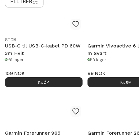
FILTRER
SIGN
USB-C til USB-C-kabel PD 60W
Garmin Vivoactive 6 
3m Hvit
m Svart
På lager
På lager
159
NOK
99
NOK
KJØP
KJØP
Garmin Forerunner 965
Garmin Forerunner 2