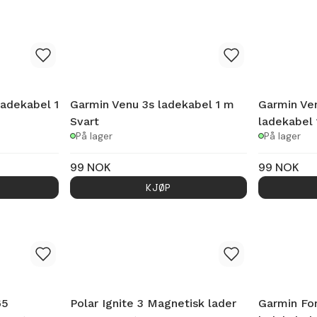
ladekabel 1
Garmin Venu 3s ladekabel 1 m
Garmin V
Svart
ladekabel 
På lager
På lager
99
NOK
99
NOK
KJØP
65
Polar Ignite 3 Magnetisk lader
Garmin Fo