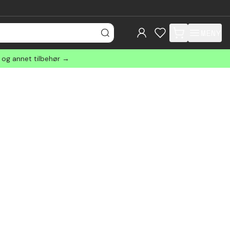
MENY
items in cart, view
r og annet tilbehør →