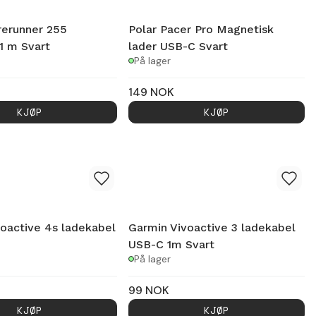
rerunner 255
Polar Pacer Pro Magnetisk
1 m Svart
lader USB-C Svart
På lager
149
NOK
KJØP
KJØP
oactive 4s ladekabel
Garmin Vivoactive 3 ladekabel
USB-C 1m Svart
På lager
99
NOK
KJØP
KJØP