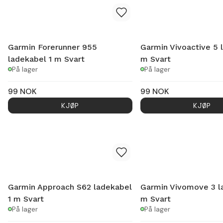
Garmin Forerunner 955
Garmin Vivoactive 5 
ladekabel 1 m Svart
m Svart
På lager
På lager
99
NOK
99
NOK
KJØP
KJØP
Garmin Approach S62 ladekabel
Garmin Vivomove 3 l
1 m Svart
m Svart
På lager
På lager