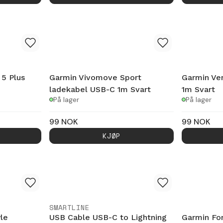
 5 Plus
Garmin Vivomove Sport
Garmin Ve
ladekabel USB-C 1m Svart
1m Svart
På lager
På lager
99
NOK
99
NOK
KJØP
SMARTLINE
le
USB Cable USB-C to Lightning
Garmin Fo