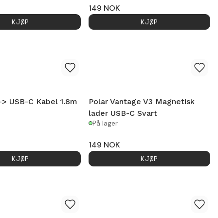
149
NOK
KJØP
KJØP
-> USB-C Kabel 1.8m
Polar Vantage V3 Magnetisk
lader USB-C Svart
På lager
149
NOK
KJØP
KJØP