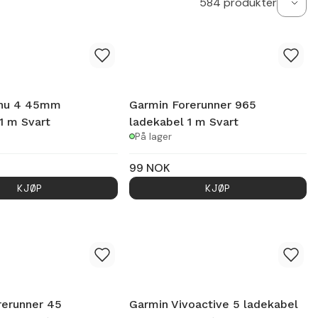
584
produkter
enu 4 45mm
Garmin Forerunner 965
1 m Svart
ladekabel 1 m Svart
På lager
99
NOK
KJØP
KJØP
rerunner 45
Garmin Vivoactive 5 ladekabel