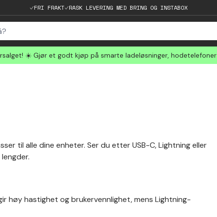
FRI FRAKT
RASK LEVERING MED BRING OG INSTABOX
salget! ☀️ Gjør et godt kjøp på smarte ladeløsninger, hodetelefone
ser til alle dine enheter. Ser du etter USB-C, Lightning eller
g lengder.
 gir høy hastighet og brukervennlighet, mens Lightning-