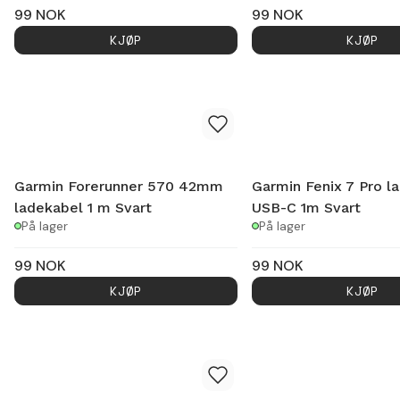
99
NOK
99
NOK
KJØP
KJØP
Garmin Forerunner 570 42mm
Garmin Fenix 7 Pro l
ladekabel 1 m Svart
USB-C 1m Svart
På lager
På lager
99
NOK
99
NOK
KJØP
KJØP