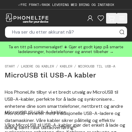
FRI FRAKT
RASK LEVERING MED BRING OG INSTABOX
items in cart, 
Ta en titt på sommersalget! ☀️ Gjør et godt kjøp på smarte
ladeløsninger, hodetelefoner og annet tilbehør →
START
LADERE OG KABLER
KABLER
MICROUSB TIL USB-A
MicroUSB til USB-A kabler
Hos PhoneLife tilbyr vi et bredt utvalg av MicroUSB til
USB-A-kabler, perfekte for å lade og synkronisere
enhetene dine som smarttelefoner, nettbrett og andre
MicroUSB til USB-A-kabler
MicroUSB-enheter med tradisjonelle USB-A-ladere og
datamaskiner. Våre kabler sikrer pålitelig og effektiv
Våre MicroUSB til USB-A-kabler gjør det enkelt å lade og
lading samt rask dataoverføring.