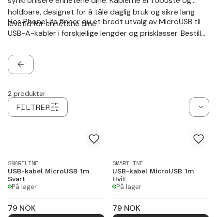
synkronisere enhetene dine. Kablerne er robuste og
holdbare, designet for å tåle daglig bruk og sikre lang
Hos PhoneLife finner du et bredt utvalg av MicroUSB til
levetid for enhetene dine.
USB-A-kabler i forskjellige lengder og prisklasser. Bestill
din kabel i dag og nyt pålitelig lading og dataoverføring
for dine MicroUSB-enheter!
TILBAKE
2
produkter
FILTRER
SMARTLINE
SMARTLINE
USB-kabel MicroUSB 1m
USB-kabel MicroUSB 1m
Svart
Hvit
På lager
På lager
79
NOK
79
NOK