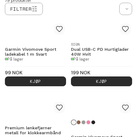
79
produkter
FILTRER
SIGN
Garmin Vivomove Sport
Dual USB-C PD Hurtiglader
ladekabel 1 m Svart
40W Hvit
På lager
På lager
99
NOK
199
NOK
KJØP
KJØP
Premium lenkefjerner
metall for klokkearmbånd
Garmin Vivomove Sport