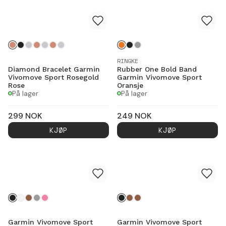
RINGKE
Diamond Bracelet Garmin
Rubber One Bold Band
Vivomove Sport Rosegold
Garmin Vivomove Sport
Rose
Oransje
På lager
På lager
299
NOK
249
NOK
KJØP
KJØP
Garmin Vivomove Sport
Garmin Vivomove Sport