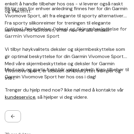
enkelt å handle tilbehør hos oss - vi leverer også raskt
Riktig reim for enhver anledning finnes her for din Garmin
og fraktfritt.
Vivomove Sport, alt fra elegante til sporty alternativer.
Fra sporty silikonreimer for treningen til elegante
Optimal Beskyttelse: Deksel og Skjermbeskyttelse for
lærreimer for kontoret, vi har noe for alle smaker.
Garmin Vivomove Sport
Vi tilbyr høykvalitets deksler og skjermbeskyttelse som
gir optimal beskyttelse for din Garmin Vivomove Sport.
Med våre skjermbeskyttelse og deksler for Garmin
Med rask og gratis frakt blir valget enkelt. Kjøp tilbehør til
Vivomove Sport, er klokken din beskyttet fra riper og
Garmin Vivomove Sport her hos oss i dag!
støt.
Trenger du hjelp med noe? Ikke nøl med å kontakte vår
kundeservice
, så hjelper vi deg videre.
TILBAKE