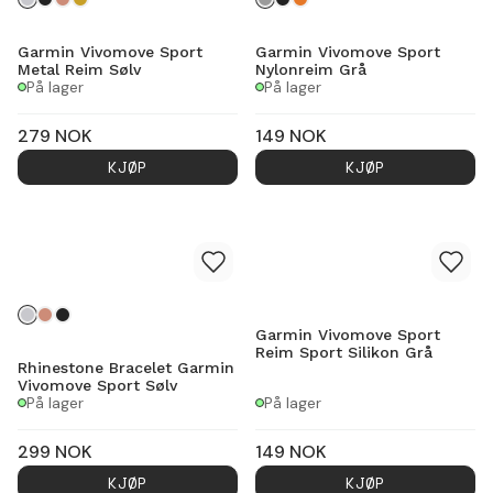
Garmin Vivomove Sport
Garmin Vivomove Sport
Metal Reim Sølv
Nylonreim Grå
På lager
På lager
279
NOK
149
NOK
KJØP
KJØP
Garmin Vivomove Sport
Reim Sport Silikon Grå
Rhinestone Bracelet Garmin
Vivomove Sport Sølv
På lager
På lager
299
NOK
149
NOK
KJØP
KJØP