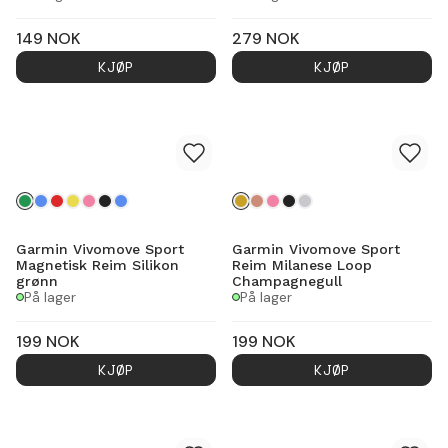
149
NOK
279
NOK
KJØP
KJØP
Garmin Vivomove Sport
Garmin Vivomove Sport
Magnetisk Reim Silikon
Reim Milanese Loop
grønn
Champagnegull
På lager
På lager
199
NOK
199
NOK
KJØP
KJØP