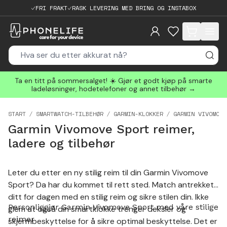
FRI FRAKT
RASK LEVERING MED BRING OG INSTABOX
items in cart, 
Ta en titt på sommersalget! ☀️ Gjør et godt kjøp på smarte
ladeløsninger, hodetelefoner og annet tilbehør →
START
SMARTWATCH-TILBEHØR
GARMIN-KLOKKER
GARMIN VIVOMOVE
Garmin Vivomove Sport reimer,
ladere og tilbehør
Leter du etter en ny stilig reim til din Garmin Vivomove
Sport? Da har du kommet til rett sted. Match antrekket
ditt for dagen med en stilig reim og sikre stilen din. Ikke
Personliggjør Garmin Vivomove Sport med våre stilige
glem at også din smartklokke trenger deksler og
reimer
skjermbeskyttelse for å sikre optimal beskyttelse. Det er