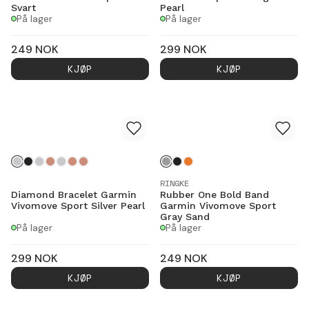
Svart
Pearl
På lager
På lager
249
NOK
299
NOK
KJØP
KJØP
RINGKE
Diamond Bracelet Garmin
Rubber One Bold Band
Vivomove Sport Silver Pearl
Garmin Vivomove Sport
Gray Sand
På lager
På lager
299
NOK
249
NOK
KJØP
KJØP