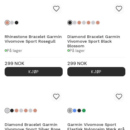
Rhinestone Bracelet Garmin
Diamond Bracelet Garmin
Vivomove Sport Rosegull
Vivomove Sport Black
Blossom
På lager
På lager
299
NOK
299
NOK
KJØP
KJØP
Diamond Bracelet Garmin
Garmin Vivomove Sport
Vivomove Sport Silver Rose
Elastisk Nylonreim Mørk grå