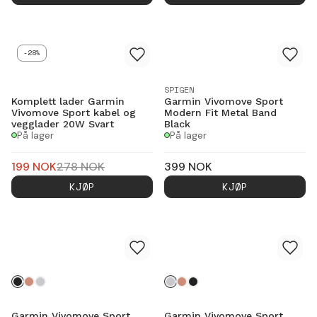
-28%
SPIGEN
Komplett lader Garmin
Garmin Vivomove Sport
Vivomove Sport kabel og
Modern Fit Metal Band
vegglader 20W Svart
Black
På lager
På lager
199
NOK
278
NOK
399
NOK
KJØP
KJØP
Garmin Vivomove Sport
Garmin Vivomove Sport