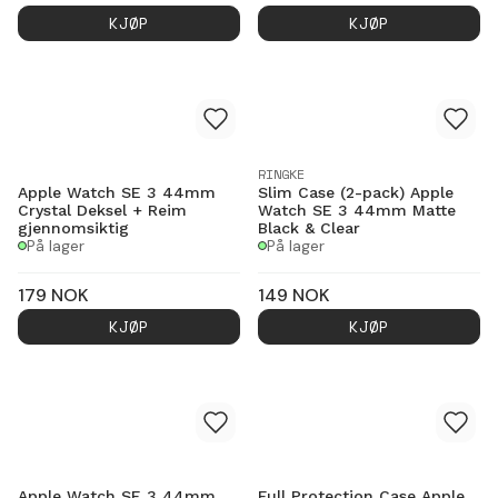
KJØP
KJØP
RINGKE
Apple Watch SE 3 44mm
Slim Case (2-pack) Apple
Crystal Deksel + Reim
Watch SE 3 44mm Matte
gjennomsiktig
Black & Clear
På lager
På lager
179
NOK
149
NOK
KJØP
KJØP
Apple Watch SE 3 44mm
Full Protection Case Apple