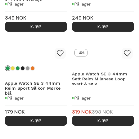
På lager
På lager
349
NOK
249
NOK
KJØP
KJØP
-20%
Apple Watch SE 3 44mm
Sett Reim Milanese Loop
Apple Watch SE 3 44mm
svart & sølv
Reim Sport Silikon Mørke
blå
På lager
På lager
179
NOK
319
NOK
398
NOK
KJØP
KJØP