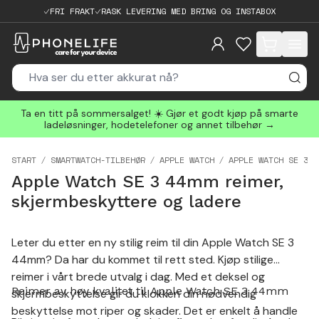
FRI FRAKT
RASK LEVERING MED BRING OG INSTABOX
items in cart, 
Ta en titt på sommersalget! ☀️ Gjør et godt kjøp på smarte
ladeløsninger, hodetelefoner og annet tilbehør →
START
SMARTWATCH-TILBEHØR
APPLE WATCH
APPLE WATCH SE 3 4
Apple Watch SE 3 44mm reimer,
skjermbeskyttere og ladere
Leter du etter en ny stilig reim til din Apple Watch SE 3
44mm? Da har du kommet til rett sted. Kjøp stilige
reimer i vårt brede utvalg i dag. Med et deksel og
Reimer av høy kvalitet til Apple Watch SE 3 44mm
skjermbeskyttelse gir du klokken din nødvendig
beskyttelse mot riper og skader. Det er enkelt å handle