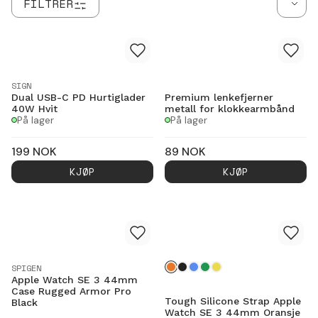
FILTRER
SIGN
Dual USB-C PD Hurtiglader
Premium lenkefjerner
40W Hvit
metall for klokkearmbånd
På lager
På lager
199
NOK
89
NOK
KJØP
KJØP
SPIGEN
Apple Watch SE 3 44mm
Case Rugged Armor Pro
Tough Silicone Strap Apple
Black
Watch SE 3 44mm Oransje