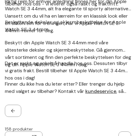
Riktig reim for enhver anledning finnes her for din Apple
tilbehør hos oss - vi leverer også raskt og fraktfritt.
Watch SE 3 44mm, alt fra elegante til sporty alternativer.
Uansett om du vil ha en lærreim for en klassisk look eller
Beskyttende deksler og skjermbeskyttelse for Apple
en silikonreim for treningen, har vi Apple Watch SE 3
Watch SE 3 44mm
44mm-reimer for deg.
Beskytt din Apple Watch SE 3 44mm med våre
slitesterke deksler og skjermbeskyttelse. Gå gjennom
vårt sortiment og finn den perfekte beskyttelsen for deg
Det er raskt og enkelt å handle hos oss. Dessuten tilbyr
og din Apple Watch SE 3 44mm i dag.
vi gratis frakt. Bestill tilbehør til Apple Watch SE 3 44mm
hos oss i dag!
Finner du ikke hva du leter etter? Eller trenger du hjelp
med valget av tilbehør? Kontakt vår
kundeservice
, så
hjelper vi deg!
TILBAKE
158
produkter