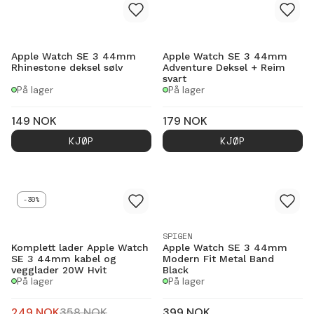
Apple Watch SE 3 44mm
Apple Watch SE 3 44mm
Rhinestone deksel sølv
Adventure Deksel + Reim
svart
På lager
På lager
149
NOK
179
NOK
KJØP
KJØP
-30%
SPIGEN
Komplett lader Apple Watch
Apple Watch SE 3 44mm
SE 3 44mm kabel og
Modern Fit Metal Band
vegglader 20W Hvit
Black
På lager
På lager
249
NOK
358
NOK
399
NOK