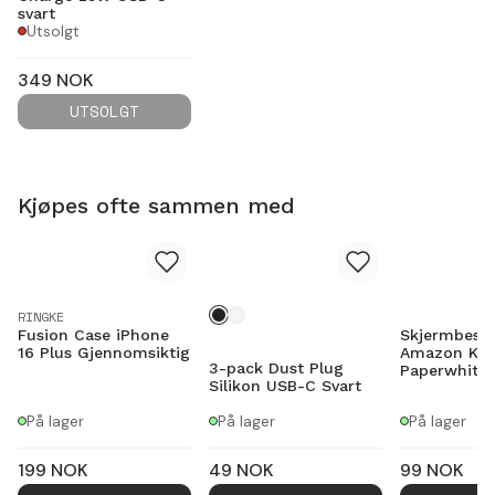
svart
Utsolgt
349
NOK
UTSOLGT
Kjøpes ofte sammen med
RINGKE
Fusion Case iPhone
Skjermbesky
16 Plus Gjennomsiktig
Amazon Kin
3-pack Dust Plug
Paperwhite 
Silikon USB-C Svart
På lager
På lager
På lager
199
NOK
49
NOK
99
NOK