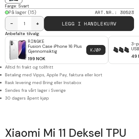
Farge
:
Svart
På lager
(15)
ART.NR.
:
30523
LEGG I HANDLEKURV
-
+
Anbefalte tilvalg:
RINGKE
3-p
Fusion Case iPhone 16 Plus
USB
KJØP
Gjennomsiktig
49
199
NOK
Alltid fri frakt og tollfritt
Betaling med Vipps, Apple Pay, faktura eller kort
Rask levering med Bring eller Instabox
Sendes fra vårt lager i Sverige
30 dagers åpent kjøp
Xiaomi Mi 11 Deksel TPU