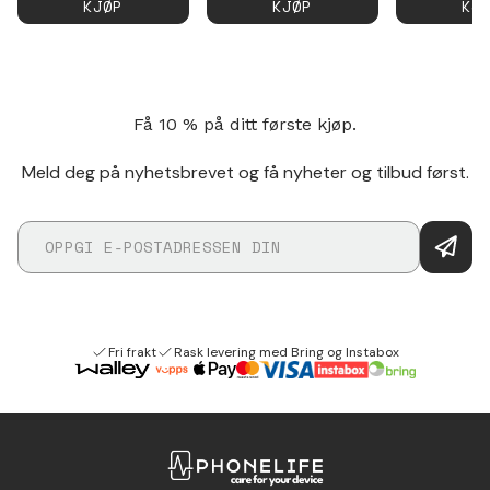
KJØP
KJØP
KJ
Få 10 % på ditt første kjøp.
Meld deg på nyhetsbrevet og få nyheter og tilbud først.
Fri frakt
Rask levering med Bring og Instabox