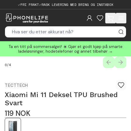
FRI FRAKT
RASK LEVERING MED BRING OG INSTABOX
items in cart, 
Ta en titt på sommersalget! ☀️ Gjør et godt kjøp på smarte
ladeløsninger, hodetelefoner og annet tilbehør →
PREVIOUS
NEXT
0
/
4
TECTTECH
Xiaomi Mi 11 Deksel TPU Brushed
Svart
119
NOK