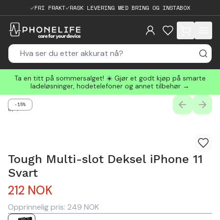
FRI FRAKT
RASK LEVERING MED BRING OG INSTABOX
items in cart, 
Ta en titt på sommersalget! ☀️ Gjør et godt kjøp på smarte
ladeløsninger, hodetelefoner og annet tilbehør →
-15%
PREVIOUS
NEXT
0
/
4
Tough Multi-slot Deksel iPhone 11
Svart
212
NOK
Opprinnelig pris:
249
NOK