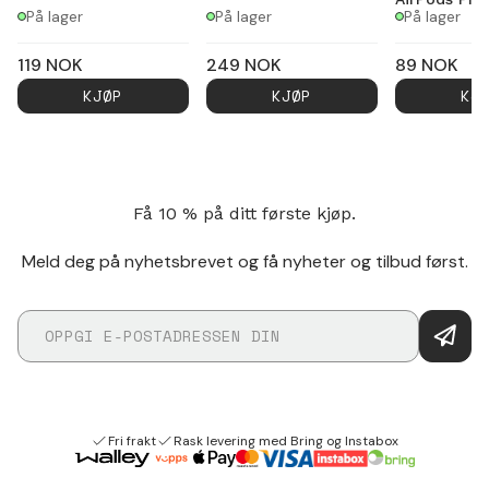
På lager
På lager
På lager
119
NOK
249
NOK
89
NOK
KJØP
KJØP
KJ
Få 10 % på ditt første kjøp.
Meld deg på nyhetsbrevet og få nyheter og tilbud først.
Fri frakt
Rask levering med Bring og Instabox