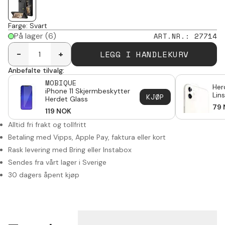
Farge
:
Svart
På lager
(6)
ART.NR.
:
27714
LEGG I HANDLEKURV
-
+
Anbefalte tilvalg:
MOBIQUE
Her
iPhone 11 Skjermbeskytter
Lin
KJØP
Herdet Glass
79
119
NOK
Alltid fri frakt og tollfritt
Betaling med Vipps, Apple Pay, faktura eller kort
Rask levering med Bring eller Instabox
Sendes fra vårt lager i Sverige
30 dagers åpent kjøp