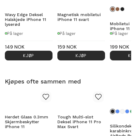
Wavy Edge Deksel
Magnetisk mobiletui
Halskjede iPhone 11
iPhone 11 svart
Mobiletui E
lyserød
iPhone 11 M
På lager
På lager
På lager
149
NOK
159
NOK
199
NOK
KJØP
KJØP
KJ
Kjøpes ofte sammen med
Herdet Glass 0.3mm
Tough Multi-slot
Skjermbeskytter
Deksel iPhone 11 Pro
Silikondeks
iPhone 11
Max Svart
karabinkrok
AirPods Pro