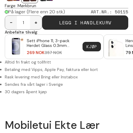
Farge
:
Mørkbrun
På lager
(Flere enn 20 stk)
ART.NR.
:
50115
LEGG I HANDLEKURV
-
+
Anbefalte tilvalg:
Sett iPhone 11, 3-pack
Her
Herdet Glass 0.3mm
Lin
KJØP
Skjermbeskytter
269
NOK
357
NOK
79
Alltid fri frakt og tollfritt
Betaling med Vipps, Apple Pay, faktura eller kort
Rask levering med Bring eller Instabox
Sendes fra vårt lager i Sverige
30 dagers åpent kjøp
Mobiletui Ekte Lær