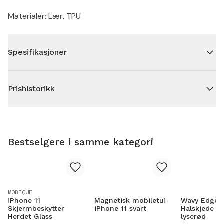
Materialer: Lær, TPU
Spesifikasjoner
Prishistorikk
Bestselgere i samme kategori
MOBIQUE
iPhone 11
Magnetisk mobiletui
Wavy Edge D
Skjermbeskytter
iPhone 11 svart
Halskjede iP
Herdet Glass
lyserød