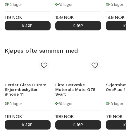
På lager
På lager
På lager
119
NOK
159
NOK
149
NOK
KJØP
KJØP
KJ
Kjøpes ofte sammen med
Herdet Glass 0.3mm
Ekte Lærveske
Skjermbesky
Skjermbeskytter
Motorola Moto G75
OnePlus 10 
iPhone 11
Svart
På lager
På lager
På lager
119
NOK
199
NOK
79
NOK
KJØP
KJØP
KJ