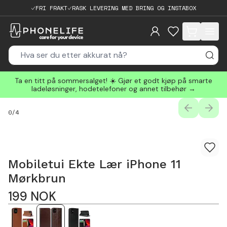
FRI FRAKT
RASK LEVERING MED BRING OG INSTABOX
items in cart, 
Ta en titt på sommersalget! ☀️ Gjør et godt kjøp på smarte
ladeløsninger, hodetelefoner og annet tilbehør →
PREVIOUS
NEXT
0
/
4
Mobiletui Ekte Lær iPhone 11
Mørkbrun
199
NOK