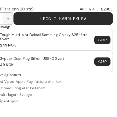
(Flere enn 20 stk)
ART.NR.
:
22956
LEGG I HANDLEKURV
+
ilvalg:
Tough Multi-slot Deksel Samsung Galaxy S25 Ultra
Svart
KJØP
249
NOK
3-pack Dust Plug Silikon USB-C Svart
KJØP
49
NOK
akt og tollfritt
d Vipps, Apple Pay, faktura eller kort
ng med Bring eller Instabox
vårt lager i Sverige
åpent kjøp