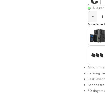
På lager
-
Anbefalte t
Alltid fri fr
Betaling me
Rask leveri
Sendes fra 
30 dagers 