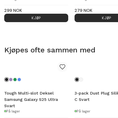
299
NOK
279
NOK
KJØP
KJØP
Kjøpes ofte sammen med
Tough Multi-slot Deksel
3-pack Dust Plug Sil
Samsung Galaxy S25 Ultra
C Svart
Svart
På lager
På lager