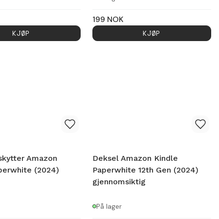
199
NOK
KJØP
KJØP
skytter Amazon
Deksel Amazon Kindle
perwhite (2024)
Paperwhite 12th Gen (2024)
gjennomsiktig
På lager