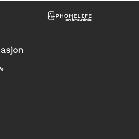
masjon
fe