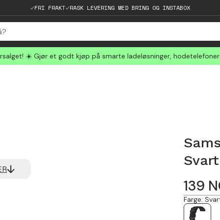
FRI FRAKT
RASK LEVERING MED BRING OG INSTABOX
salget! ☀️ Gjør et godt kjøp på smarte ladeløsninger, hodetelefone
Sams
Svart
ER
139
N
Farge
:
Svar