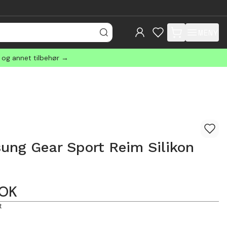
MENY
items in cart, view
r og annet tilbehør →
ung Gear Sport Reim Silikon
OK
t