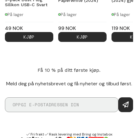
Paperwhite (2024)
(2024) gjen
Silikon USB-C Svart
På lager
På lager
På lager
49
NOK
99
NOK
119
NOK
KJØP
KJØP
KJ
Få 10 % på ditt første kjøp.
Meld deg på nyhetsbrevet og få nyheter og tilbud først.
Fri frakt
Rask levering med Bring og Instabox