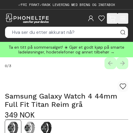
FRI FRAKT
RASK LEVERING MED BRING OG INSTABOX
items in cart, 
Ta en titt på sommersalget! ☀️ Gjør et godt kjøp på smarte
ladeløsninger, hodetelefoner og annet tilbehør →
PREVIOUS
NEXT
0
/
3
Samsung Galaxy Watch 4 44mm
Full Fit Titan Reim grå
349
NOK