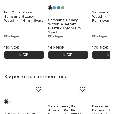
Full Cover Case
Samsung Ga
Samsung Galaxy
Watch 4 4
Samsung Galaxy
Watch 4 44mm Svart
Reim svart
Watch 4 44mm
Elastisk Nylonreim
Svart
På lager
På lager
På lager
119
NOK
149
NOK
179
NOK
KJØP
KJØP
KJ
Kjøpes ofte sammen med
Skjermbeskytter
Deksel Amaz
Amazon Kindle
Paperwhite 
3-pack Dust Plug