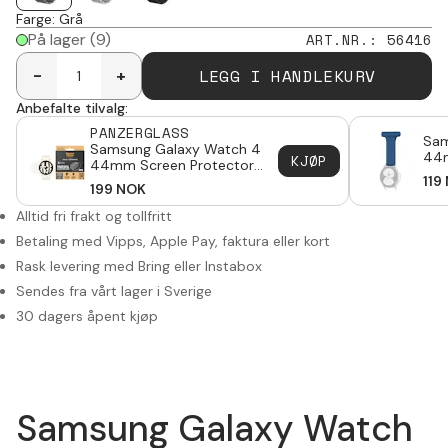
Farge
:
Grå
På lager
(9)
ART.NR.
:
56416
LEGG I HANDLEKURV
-
+
Anbefalte tilvalg:
PANZERGLASS
Sam
Samsung Galaxy Watch 4
44m
KJØP
44mm Screen Protector
Ultra Wide Fit
119
199
NOK
Alltid fri frakt og tollfritt
Betaling med Vipps, Apple Pay, faktura eller kort
Rask levering med Bring eller Instabox
Sendes fra vårt lager i Sverige
30 dagers åpent kjøp
Samsung Galaxy Watch