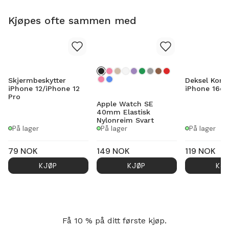
Kjøpes ofte sammen med
Skjermbeskytter
Deksel Kort
iPhone 12/iPhone 12
iPhone 16e 
Pro
Apple Watch SE
40mm Elastisk
Nylonreim Svart
På lager
På lager
På lager
79
NOK
149
NOK
119
NOK
KJØP
KJØP
KJ
Få 10 % på ditt første kjøp.