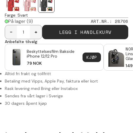
Farge
:
Svart
På lager
(9)
ART.NR.
:
28706
LEGG I HANDLEKURV
-
+
Anbefalte tilvalg:
NO
Beskyttelsesfilm Bakside
Lin
iPhone 12/12 Pro
KJØP
Gla
79
NOK
12 
149
Alltid fri frakt og tollfritt
Betaling med Vipps, Apple Pay, faktura eller kort
Rask levering med Bring eller Instabox
Sendes fra vårt lager i Sverige
30 dagers åpent kjøp