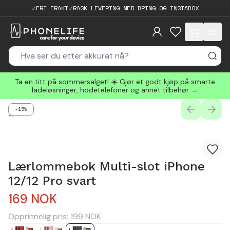
FRI FRAKT
RASK LEVERING MED BRING OG INSTABOX
items in cart, 
Ta en titt på sommersalget! ☀️ Gjør et godt kjøp på smarte
ladeløsninger, hodetelefoner og annet tilbehør →
-15%
PREVIOUS
NEXT
0
/
4
Lærlommebok Multi-slot iPhone
12/12 Pro svart
169
NOK
Opprinnelig pris:
199
NOK