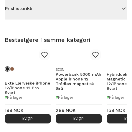
Prishistorikk
Bestselgere i samme kategori
SIGN
Powerbank 5000 mAh
Hybriddekse
Apple iPhone 12
Magnetic Ri
Ekte Lærveske iPhone
Trådløs magnetisk
12/iPhone 1
12/iPhone 12 Pro
Grå
Svart
Svart
På lager
På lager
På lager
199
NOK
289
NOK
159
NOK
KJØP
KJØP
KJ