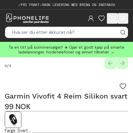
FRI FRAKT
RASK LEVERING MED BRING OG INSTABOX
items in cart, 
Ta en titt på sommersalget! ☀️ Gjør et godt kjøp på smarte
ladeløsninger, hodetelefoner og annet tilbehør →
PREVIOUS
NEXT
0
/
3
Garmin Vivofit 4 Reim Silikon svart
99
NOK
Farge
:
Svart