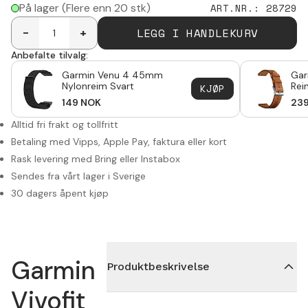
På lager
(Flere enn 20 stk)
ART.NR.
:
28729
LEGG I HANDLEKURV
-
+
Anbefalte tilvalg:
Garmin Venu 4 45mm
Gar
Nylonreim Svart
Rei
KJØP
149
NOK
23
Alltid fri frakt og tollfritt
Betaling med Vipps, Apple Pay, faktura eller kort
Rask levering med Bring eller Instabox
Sendes fra vårt lager i Sverige
30 dagers åpent kjøp
Garmin
Produktbeskrivelse
Vivofit