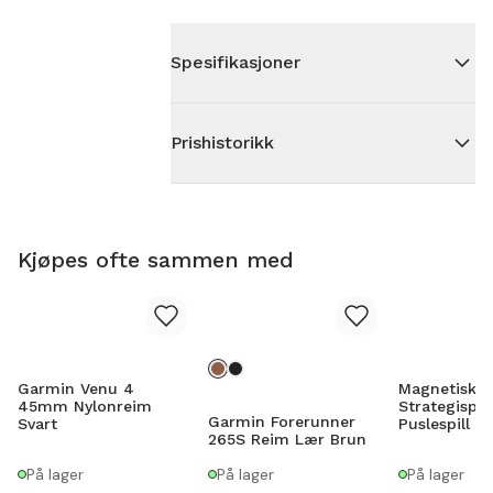
Spesifikasjoner
Prishistorikk
Kjøpes ofte sammen med
Garmin Venu 4
Magnetisk
45mm Nylonreim
Strategispil
Garmin Forerunner
Svart
Puslespill
265S Reim Lær Brun
På lager
På lager
På lager