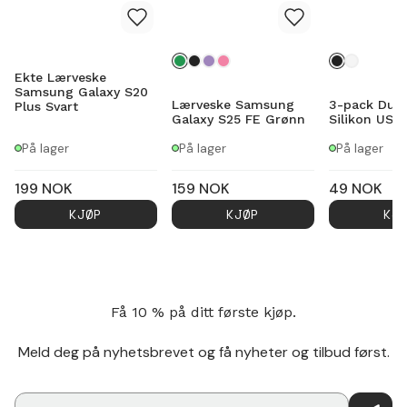
Ekte Lærveske
Samsung Galaxy S20
Lærveske Samsung
3-pack Dust
Plus Svart
Galaxy S25 FE Grønn
Silikon USB
På lager
På lager
På lager
199
NOK
159
NOK
49
NOK
KJØP
KJØP
KJ
Få 10 % på ditt første kjøp.
Meld deg på nyhetsbrevet og få nyheter og tilbud først.