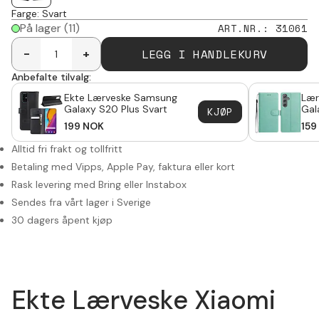
Farge
:
Svart
På lager
(11)
ART.NR.
:
31061
LEGG I HANDLEKURV
-
+
Anbefalte tilvalg:
Ekte Lærveske Samsung
Lær
Galaxy S20 Plus Svart
Gal
KJØP
199
NOK
159
Alltid fri frakt og tollfritt
Betaling med Vipps, Apple Pay, faktura eller kort
Rask levering med Bring eller Instabox
Sendes fra vårt lager i Sverige
30 dagers åpent kjøp
Ekte Lærveske Xiaomi