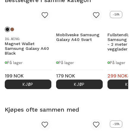
-16%
Mobilveske Samsung
Fullstendig 
DG.MING
Galaxy A40 Svart
Samsung Ga
Magnet Wallet
- 2 meter l
Samsung Galaxy A40
vegglader 
Black
På lager
På lager
På lager
199
NOK
179
NOK
299
NOK
3
KJØP
KJØP
KJ
Kjøpes ofte sammen med
-15%