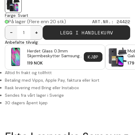
Farge
:
Svart
På lager
(Flere enn 20 stk)
ART.NR.
:
24422
LEGG I HANDLEKURV
-
+
Anbefalte tilvalg:
Herdet Glass 0.3mm
Mob
Skjermbeskytter Samsung
Gal
KJØP
Galaxy A40
119
NOK
179
Alltid fri frakt og tollfritt
Betaling med Vipps, Apple Pay, faktura eller kort
Rask levering med Bring eller Instabox
Sendes fra vårt lager i Sverige
30 dagers åpent kjøp