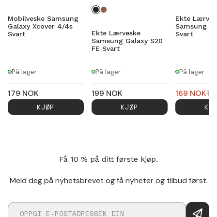
Mobilveske Samsung
Ekte Lærves
Galaxy Xcover 4/4s
Samsung Ga
Ekte Lærveske
Svart
Svart
Samsung Galaxy S20
FE Svart
På lager
På lager
På lager
179
NOK
199
NOK
169
NOK
19
KJØP
KJØP
KJ
Få 10 % på ditt første kjøp.
Meld deg på nyhetsbrevet og få nyheter og tilbud først.