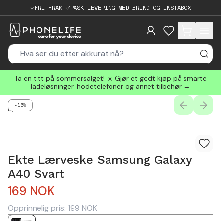
FRI FRAKT
RASK LEVERING MED BRING OG INSTABOX
items in cart, 
Ta en titt på sommersalget! ☀️ Gjør et godt kjøp på smarte
ladeløsninger, hodetelefoner og annet tilbehør →
-15%
PREVIOUS
NEXT
0
/
4
Ekte Lærveske Samsung Galaxy
A40 Svart
169
NOK
Opprinnelig pris:
199
NOK