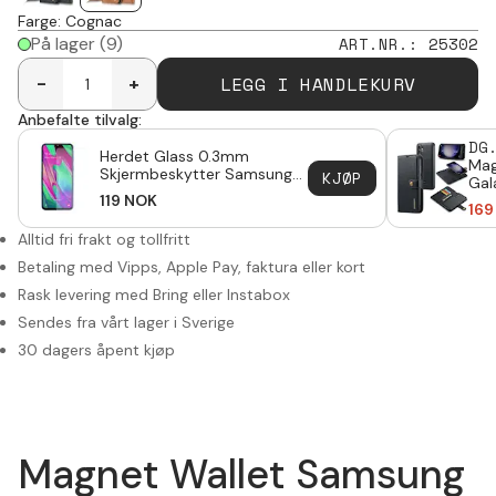
Farge
:
Cognac
På lager
(9)
ART.NR.
:
25302
LEGG I HANDLEKURV
-
+
Anbefalte tilvalg:
DG
Herdet Glass 0.3mm
Mag
Skjermbeskytter Samsung
KJØP
Gal
Galaxy A40
119
NOK
169
Alltid fri frakt og tollfritt
Betaling med Vipps, Apple Pay, faktura eller kort
Rask levering med Bring eller Instabox
Sendes fra vårt lager i Sverige
30 dagers åpent kjøp
Magnet Wallet Samsung