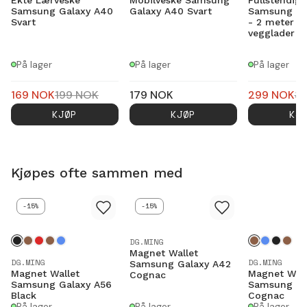
Samsung Galaxy A40
Galaxy A40 Svart
Samsung Ga
Svart
- 2 meter l
vegglader 
På lager
På lager
På lager
169
NOK
199
NOK
179
NOK
299
NOK
3
KJØP
KJØP
KJ
Kjøpes ofte sammen med
-15%
-15%
DG.MING
Magnet Wallet
DG.MING
DG.MING
Samsung Galaxy A42
Magnet Wallet
Magnet Wall
Cognac
Samsung Galaxy A56
Samsung Ga
Black
Cognac
På lager
På lager
På lager