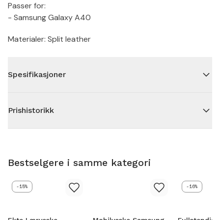
Passer for:
- Samsung Galaxy A40
Materialer: Split leather
Spesifikasjoner
Prishistorikk
Bestselgere i samme kategori
-15%
-16%
Ekte Lærveske
Mobilveske Samsung
Fullstendig 