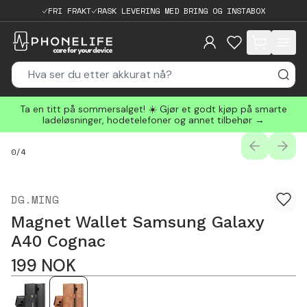
FRI FRAKT
RASK LEVERING MED BRING OG INSTABOX
items in cart, 
Ta en titt på sommersalget! ☀️ Gjør et godt kjøp på smarte
ladeløsninger, hodetelefoner og annet tilbehør →
PREVIOUS
NEXT
0
/
4
DG.MING
Magnet Wallet Samsung Galaxy
A40 Cognac
199
NOK