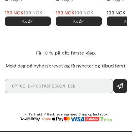
169
NOK
199
NOK
169
NOK
199
NOK
199
NOK
KJØP
KJØP
KJ
Få 10 % på ditt første kjøp.
Meld deg på nyhetsbrevet og få nyheter og tilbud først.
Fri frakt
Rask levering med Bring og Instabox