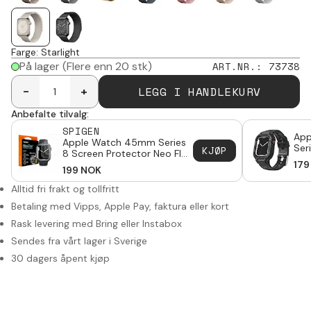
Farge
:
Starlight
På lager
(Flere enn 20 stk)
ART.NR.
:
73738
LEGG I HANDLEKURV
-
+
Anbefalte tilvalg:
SPIGEN
App
Apple Watch 45mm Series
Ser
KJØP
8 Screen Protector Neo Flex
Dek
(3-pack)
179
199
NOK
Alltid fri frakt og tollfritt
Betaling med Vipps, Apple Pay, faktura eller kort
Rask levering med Bring eller Instabox
Sendes fra vårt lager i Sverige
30 dagers åpent kjøp