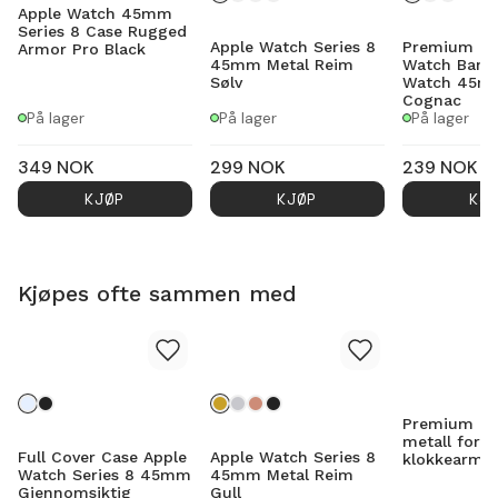
Apple Watch 45mm
Series 8 Case Rugged
Apple Watch Series 8
Premium Le
Armor Pro Black
45mm Metal Reim
Watch Band
Sølv
Watch 45mm
Cognac
På lager
På lager
På lager
349
NOK
299
NOK
239
NOK
KJØP
KJØP
KJ
Kjøpes ofte sammen med
Premium len
metall for
Full Cover Case Apple
Apple Watch Series 8
klokkearmb
Watch Series 8 45mm
45mm Metal Reim
Gjennomsiktig
Gull