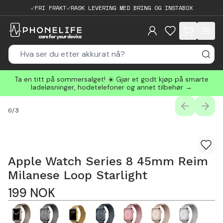
FRI FRAKT
RASK LEVERING MED BRING OG INSTABOX
items in cart, 
Ta en titt på sommersalget! ☀️ Gjør et godt kjøp på smarte
ladeløsninger, hodetelefoner og annet tilbehør →
PREVIOUS
NEXT
0
/
3
Apple Watch Series 8 45mm Reim
Milanese Loop Starlight
199
NOK