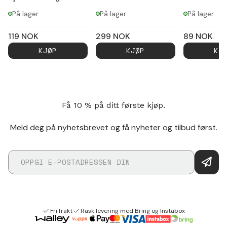
På lager
På lager
På lager
119
NOK
299
NOK
89
NOK
KJØP
KJØP
KJ
Få 10 % på ditt første kjøp.
Meld deg på nyhetsbrevet og få nyheter og tilbud først.
Fri frakt
Rask levering med Bring og Instabox