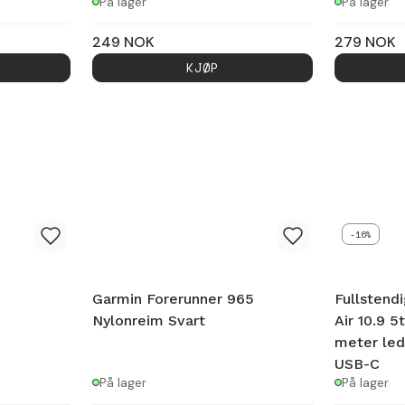
På lager
På lager
249
NOK
279
NOK
KJØP
-16%
Garmin Forerunner 965
Fullstendi
Nylonreim Svart
Air 10.9 5
meter led
USB-C
På lager
På lager