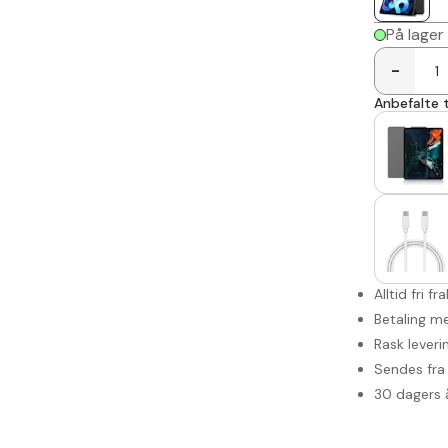
På lager
-
Anbefalte t
Alltid fri fr
Betaling me
Rask leveri
Sendes fra 
30 dagers 