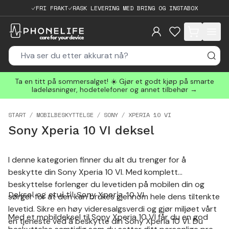
FRI FRAKT
RASK LEVERING MED BRING OG INSTABOX
items in cart, 
Ta en titt på sommersalget! ☀️ Gjør et godt kjøp på smarte
ladeløsninger, hodetelefoner og annet tilbehør →
START
MOBILBESKYTTELSE
SONY
XPERIA 10 VI
Sony Xperia 10 VI deksel
I denne kategorien finner du alt du trenger for å
beskytte din Sony Xperia 10 VI. Med komplett
beskyttelse forlenger du levetiden på mobilen din og
Deksel og etui til Sony Xperia 10 VI
sørger for at den kan brukes gjennom hele dens tiltenkte
levetid. Sikre en høy videresalgsverdi og gjør miljøet vårt
Med et mobildeksel til Sony Xperia 10 VI får du en god
en tjeneste ved å beskytte din Sony Xperia 10 VI. Du