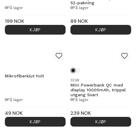
52-pakning
På lager
På lager
199
NOK
89
NOK
KJØP
KJØP
Mikrofiberklut hvit
SIGN
Mini Powerbank QC med
display 10000mAh, trippel
utgang Svart
På lager
På lager
49
NOK
239
NOK
KJØP
KJØP