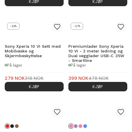
KJØP
KJØP
-12%
-17%
Sony Xperia 10 VI Sett med
Premiumlader Sony Xperia
Mobilveske og
10 VI - 2 meter ledning og
Skjermbeskyttelse
Dual vegglader USB-C 35W
- Smartline
På lager
På lager
279
NOK
318
NOK
399
NOK
478
NOK
KJØP
KJØP