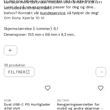
Er det noe tilbehør i sortimentet vårt du ikke finner?
kan lade mens du bruker mobilen uten å måtte stå rett
Lurer du på om et produkt passer for deg og dine
ved siden av strømuttaket.
behov? Kontakt vår
kundeservice
, så hjelper de deg!
Om Sony Xperia 10 VI
Skjermstørrelse (i tommer): 6,1
Dimensjoner: 155 mm x 68 mm x 8,3 mm
Lader: USB-C
Trådløs lading: Nei
Hodetelefonkontakt: Ja
TILBAKE
38
produkter
FILTRER
SIGN
DELTACO
Dual USB-C PD Hurtiglader
Rengjøringsservietter for
40W Hvit
mobil og andre skjermer -