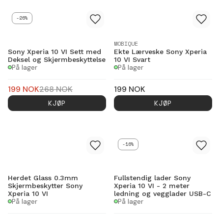
-26%
MOBIQUE
Sony Xperia 10 VI Sett med
Ekte Lærveske Sony Xperia
Deksel og Skjermbeskyttelse
10 VI Svart
På lager
På lager
199
NOK
268
NOK
199
NOK
KJØP
KJØP
-16%
Herdet Glass 0.3mm
Fullstendig lader Sony
Skjermbeskytter Sony
Xperia 10 VI - 2 meter
Xperia 10 VI
ledning og vegglader USB-C
På lager
På lager