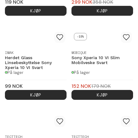
119
NOK
299
NOK
358
NOK
KJØP
KJØP
-15%
IMAK
MOBIQUE
Herdet Glass
Sony Xperia 10 VI Slim
Linsebeskyttelse Sony
Mobilveske Svart
Xperia 10 VI Svart
På lager
På lager
99
NOK
152
NOK
179
NOK
KJØP
KJØP
TECTTECH
TECTTECH