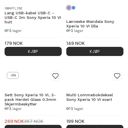
SMARTLINE
Lang USB-kabel USB-C -
USB-C 2m Sony Xperia 10 VI
Lærveske Mandala Sony
hvit
Xperia 10 VI lilla
På lager
På lager
179
NOK
149
NOK
KJØP
KJØP
-25%
Sett Sony Xperia 10 VI, 3-
Multi Lommebokdeksel
pack Herdet Glass 0.3mm
Sony Xperia 10 VI svart
Skjermbeskytter
På lager
På lager
269
NOK
357
NOK
199
NOK