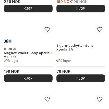
239
NOK
169
NOK
199
NOK
KJØP
KJØP
Skjermbeskytter Sony
DG.MING
Xperia 1 V
Magnet Wallet Sony Xperia 1
V Black
På lager
På lager
199
NOK
79
NOK
KJØP
KJØP