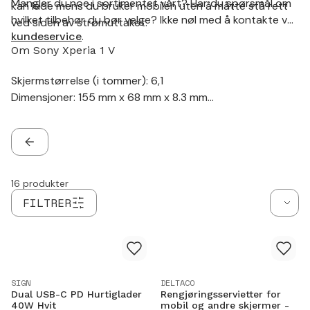
Mangler du noe i sortimentet vårt? Har du spørsmål om
kan lade mens du bruker mobilen uten å måtte stå rett
hvilket tilbehør du bør velge? Ikke nøl med å kontakte vår
ved siden av strømuttaket.
kundeservice
.
Om Sony Xperia 1 V
Skjermstørrelse (i tommer): 6,1
Dimensjoner: 155 mm x 68 mm x 8.3 mm
Lader: USB-C
Trådløs lading: Nei
Hodetelefonkontakt: Ja
TILBAKE
16
produkter
FILTRER
SIGN
DELTACO
Dual USB-C PD Hurtiglader
Rengjøringsservietter for
40W Hvit
mobil og andre skjermer -