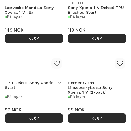
TECTTECH
Lærveske Mandala Sony
Sony Xperia 1 V Deksel TPU
Xperia 1 V lilla
Brushed Svart
På lager
På lager
149
NOK
119
NOK
KJØP
KJØP
TPU Deksel Sony Xperia 1 V
Herdet Glass
Svart
Linsebeskyttelse Sony
Xperia 1 V (2-pack)
På lager
På lager
99
NOK
99
NOK
KJØP
KJØP