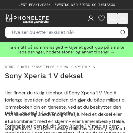
FRI FRAKT
RASK LEVERING MED BRING OG INSTABOX
items in cart, 
Ta en titt på sommersalget! ☀️ Gjør et godt kjøp på smarte
ladeløsninger, hodetelefoner og annet tilbehør →
START
MOBILBESKYTTELSE
SONY
XPERIA 1 V
Sony Xperia 1 V deksel
Her finner du riktig tilbehør til Sony Xperia 1 V. Ved å
forlenge levetiden på mobilen din gjør du både miljøet og
lommeboken din en tjeneste, ved at du beskytter den
Deksel og etui til Sony Xperia 1 V
mot skader og unødvendig slitasje. Med et deksel eller
etui kombinert med en skjerm- eller kamerabeskyttelse,
Forleng levetiden på din Sony Xperia 1 V med et pent
sørger du for komplett beskyttelse av din Sony Xperia 1