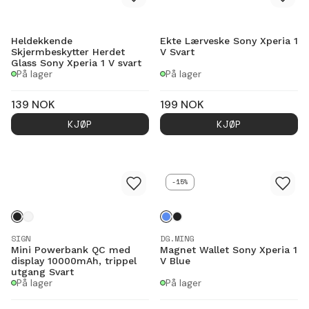
Heldekkende
Ekte Lærveske Sony Xperia 1
Skjermbeskytter Herdet
V Svart
Glass Sony Xperia 1 V svart
På lager
På lager
139
NOK
199
NOK
KJØP
KJØP
-15%
SIGN
DG.MING
Mini Powerbank QC med
Magnet Wallet Sony Xperia 1
display 10000mAh, trippel
V Blue
utgang Svart
På lager
På lager