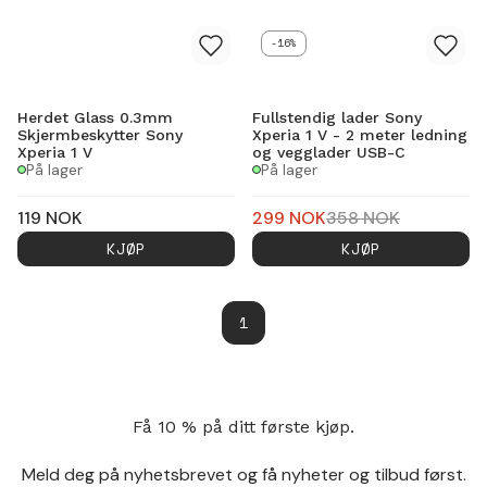
-16%
Herdet Glass 0.3mm
Fullstendig lader Sony
Skjermbeskytter Sony
Xperia 1 V - 2 meter ledning
Xperia 1 V
og vegglader USB-C
På lager
På lager
119
NOK
299
NOK
358
NOK
KJØP
KJØP
1
Få 10 % på ditt første kjøp.
Meld deg på nyhetsbrevet og få nyheter og tilbud først.