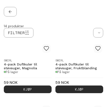
konstruksjon kan variere mellom modeller.
TILBAKE
14
produkter
FILTRER
SWIRL
SWIRL
4-pack Duftkuler til
4-pack Duftkuler til
støvsuger, Magnolia
støvsuger, Fruktblanding
På lager
På lager
59
NOK
59
NOK
KJØP
KJØP