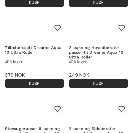
KJØP
KJØP
Tilbehørssett Dreame Aqua
2-pakning Hovedbørster -
10 Ultra Roller
passer til Dreame Aqua 10
Ultra Roller
På lager
På lager
379
NOK
249
NOK
KJØP
KJØP
Støvsugerposer 6-pakning -
2-pakning Sidebørster -