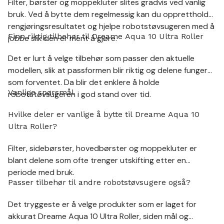
Filter, børster og moppekluter slites gradvis ved vanlig
bruk. Ved å bytte dem regelmessig kan du opprettholde
rengjøringsresultatet og hjelpe robotstøvsugeren med å
Finn riktig tilbehør til Dreame Aqua 10 Ultra Roller
jobbe slik den er ment å gjøre.
Det er lurt å velge tilbehør som passer den aktuelle
modellen, slik at passformen blir riktig og delene fungerer
som forventet. Da blir det enklere å holde
Vanlige spørsmål
robotstøvsugeren i god stand over tid.
Hvilke deler er vanlige å bytte til Dreame Aqua 10
Ultra Roller?
Filter, sidebørster, hovedbørster og moppekluter er
blant delene som ofte trenger utskifting etter en
periode med bruk.
Passer tilbehør til andre robotstøvsugere også?
Det tryggeste er å velge produkter som er laget for
akkurat Dreame Aqua 10 Ultra Roller, siden mål og