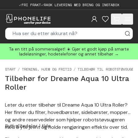
FRI FRAKT
RASK LEVERING MED BRING OG INSTABOX
items in cart, 
Ta en titt på sommersalget! ☀️ Gjør et godt kjøp på smarte
ladeløsninger, hodetelefoner og annet tilbehør →
START
TRENING, HJEM OG FRITID
TILBEHØR TIL ROBOTSTØVSUGER
Tilbehør for Dreame Aqua 10 Ultra
Roller
Leter du etter tilbehør til Dreame Aqua 10 Ultra Roller?
Her finner du filter, hovedbørster, sidebørster, mopper
og andre reservedeler som hjelper robotstøvsugeren
Bytt slitedeler i tide
med å yte jevnt og holde rengjøringen effektiv over tid.