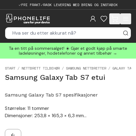
FRI FRAKT
RASK LEVERING MED BRING OG INSTABOX
items in cart, 
Ta en titt på sommersalget! ☀️ Gjør et godt kjøp på smarte
ladeløsninger, hodetelefoner og annet tilbehør →
START
NETTBRETT TILBEHØR
SAMSUNG NETTBRETTER
GALAXY TAB 
Samsung Galaxy Tab S7 etui
Samsung Galaxy Tab S7 spesifikasjoner
Størrelse: 11 tommer
Dimensjoner: 253,8 × 165,3 × 6,3 mm
Lader: USB-C
Hodetelefonkontakt: Nei