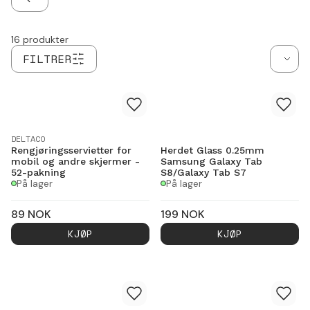
Minnekort: Ja
TILBAKE
16
produkter
FILTRER
DELTACO
Rengjøringsservietter for
Herdet Glass 0.25mm
mobil og andre skjermer -
Samsung Galaxy Tab
52-pakning
S8/Galaxy Tab S7
På lager
På lager
89
NOK
199
NOK
KJØP
KJØP