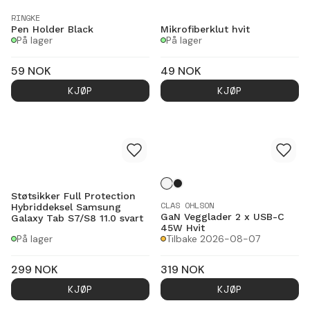
RINGKE
Pen Holder Black
Mikrofiberklut hvit
På lager
På lager
59
NOK
49
NOK
KJØP
KJØP
Støtsikker Full Protection
CLAS OHLSON
Hybriddeksel Samsung
GaN Vegglader 2 x USB-C
Galaxy Tab S7/S8 11.0 svart
45W Hvit
På lager
Tilbake 2026-08-07
299
NOK
319
NOK
KJØP
KJØP