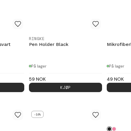
RINGKE
svart
Pen Holder Black
Mikrofiber
På lager
På lager
59
NOK
49
NOK
KJØP
-16%