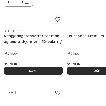
FILTRER
DELTACO
Rengjøringsservietter for mobil
Touchpenn Premium 
og andre skjermer - 52-pakning
På lager
På lager
89
NOK
59
NOK
KJØP
KJØP
-15%