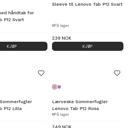
Sleeve til Lenovo Tab P12 Svart
med håndtak for
b P12 Svart
På lager
239
NOK
KJØP
KJØP
 Sommerfugler
Lærveske Sommerfugler
 P12 Lilla
Lenovo Tab P12 Rosa
På lager
249
NOK