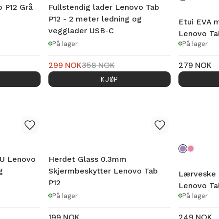
b P12 Grå
Fullstendig lader Lenovo Tab
P12 - 2 meter ledning og
Etui EVA 
vegglader USB-C
Lenovo Ta
På lager
På lager
299
NOK
358
NOK
279
NOK
KJØP
PU Lenovo
Herdet Glass 0.3mm
g
Skjermbeskytter Lenovo Tab
Lærveske
P12
Lenovo Tab
På lager
På lager
199
NOK
249
NOK