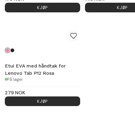
KJØP
KJØP
Etui EVA med håndtak for
Lenovo Tab P12 Rosa
På lager
279
NOK
KJØP