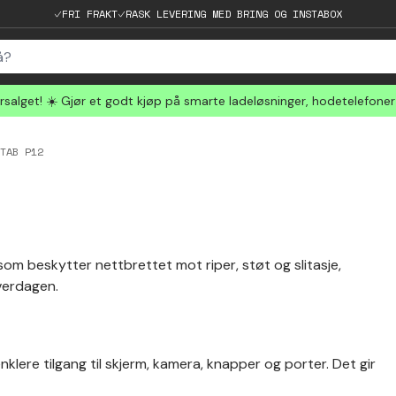
FRI FRAKT
RASK LEVERING MED BRING OG INSTABOX
salget! ☀️ Gjør et godt kjøp på smarte ladeløsninger, hodetelefone
TAB P12
 som beskytter nettbrettet mot riper, støt og slitasje,
verdagen.
enklere tilgang til skjerm, kamera, knapper og porter. Det gir