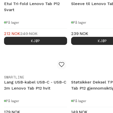
Etui Tri-fold Lenovo Tab P12
Sleeve til Lenovo Ta
Svart
På lager
På lager
212
NOK
249
NOK
239
NOK
KJØP
KJØP
SMARTLINE
Lang USB-kabel USB-C - USB-C
Støtsikker Deksel T
2m Lenovo Tab P12 hvit
Tab P12 gjennomsikti
På lager
På lager
179
NOK
149
NOK