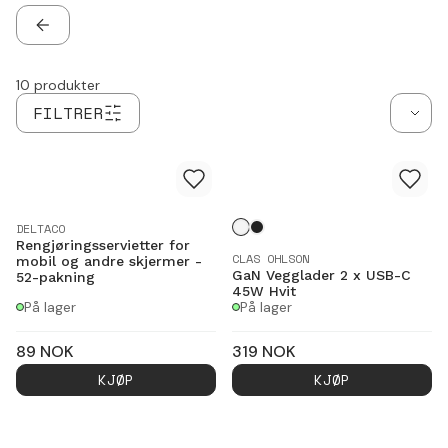
Hodetelefonkontakt: Nei
Minnekort: Ja, MicroSD
TILBAKE
10
produkter
FILTRER
DELTACO
Rengjøringsservietter for
CLAS OHLSON
mobil og andre skjermer -
GaN Vegglader 2 x USB-C
52-pakning
45W Hvit
På lager
På lager
89
NOK
319
NOK
KJØP
KJØP