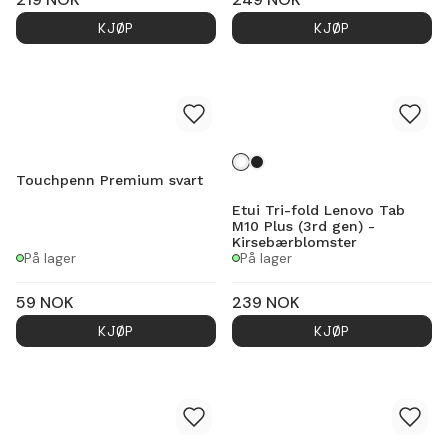
KJØP
KJØP
Touchpenn Premium svart
Etui Tri-fold Lenovo Tab
M10 Plus (3rd gen) -
Kirsebærblomster
På lager
På lager
59
NOK
239
NOK
KJØP
KJØP