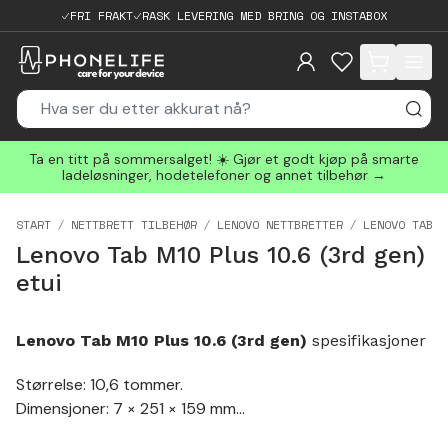
FRI FRAKT
RASK LEVERING MED BRING OG INSTABOX
items in cart, 
Ta en titt på sommersalget! ☀️ Gjør et godt kjøp på smarte
ladeløsninger, hodetelefoner og annet tilbehør →
START
NETTBRETT TILBEHØR
LENOVO NETTBRETTER
LENOVO TAB M
Lenovo Tab M10 Plus 10.6 (3rd gen)
etui
Lenovo Tab M10 Plus 10.6 (3rd gen)
spesifikasjoner
Størrelse: 10,6 tommer.
Dimensjoner: 7 × 251 × 159 mm
Lader: USB-C