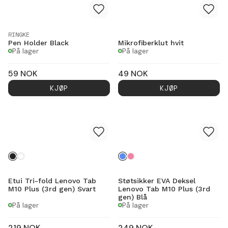
RINGKE
Pen Holder Black
Mikrofiberklut hvit
På lager
På lager
59
NOK
49
NOK
KJØP
KJØP
Etui Tri-fold Lenovo Tab
Støtsikker EVA Deksel
M10 Plus (3rd gen) Svart
Lenovo Tab M10 Plus (3rd
gen) Blå
På lager
På lager
219
NOK
249
NOK