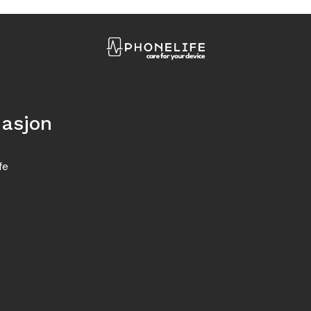
masjon
fe