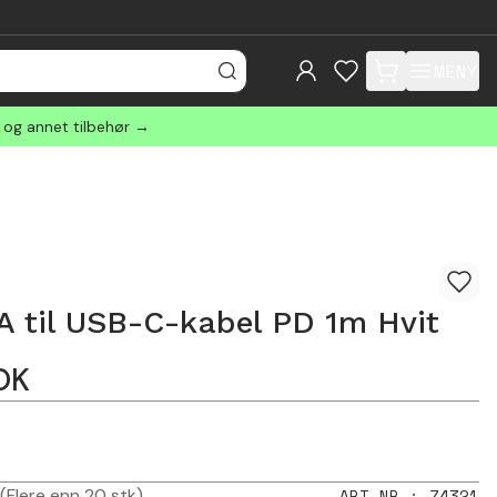
MENY
items in cart, view
r og annet tilbehør →
 til USB-C-kabel PD 1m Hvit
OK
(Flere enn 20 stk)
ART.NR.
:
74321