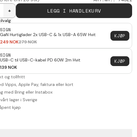
LEGG I HANDLEKURV
+
ilvalg:
SIGN
GaN Hurtiglader 2x USB-C & 1x USB-A 65W Hvit
KJØP
249
NOK
279
NOK
SIGN
USB-C til USB-C-kabel PD 60W 2m Hvit
KJØP
139
NOK
akt og tollfritt
d Vipps, Apple Pay, faktura eller kort
ng med Bring eller Instabox
vårt lager i Sverige
åpent kjøp