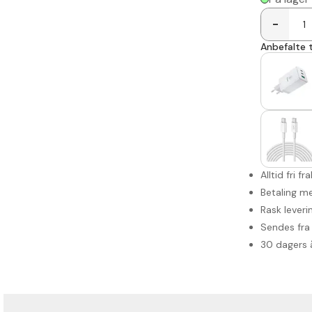
-
Anbefalte t
Alltid fri fr
Betaling me
Rask leveri
Sendes fra 
30 dagers 