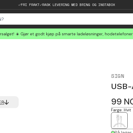
FRI FRAKT
RASK LEVERING MED BRING OG INSTABOX
salget! ☀️ Gjør et godt kjøp på smarte ladeløsninger, hodetelefone
SIGN
USB-A
99
N
ER
Farge
:
Hvit
På lager