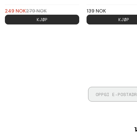
249
NOK
279
NOK
139
NOK
KJØP
KJØP