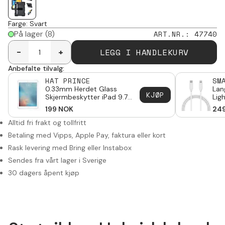
Farge
:
Svart
På lager
(8)
ART.NR.
:
47740
LEGG I HANDLEKURV
-
+
Anbefalte tilvalg:
HAT PRINCE
SM
0.33mm Herdet Glass
Lan
KJØP
Skjermbeskytter iPad 9.7
Lig
6th Gen (2018)
Gen
199
NOK
24
Alltid fri frakt og tollfritt
Betaling med Vipps, Apple Pay, faktura eller kort
Rask levering med Bring eller Instabox
Sendes fra vårt lager i Sverige
30 dagers åpent kjøp