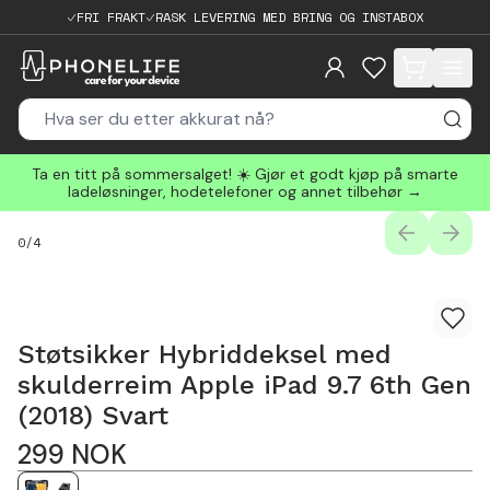
FRI FRAKT
RASK LEVERING MED BRING OG INSTABOX
items in cart, 
Ta en titt på sommersalget! ☀️ Gjør et godt kjøp på smarte
ladeløsninger, hodetelefoner og annet tilbehør →
PREVIOUS
NEXT
0
/
4
Støtsikker Hybriddeksel med
skulderreim Apple iPad 9.7 6th Gen
(2018) Svart
299
NOK