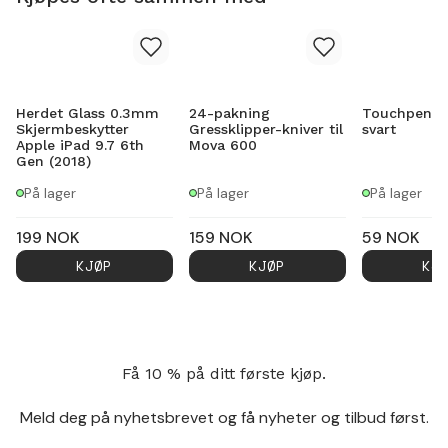
Herdet Glass 0.3mm
24-pakning
Touchpenn
Skjermbeskytter
Gressklipper-kniver til
svart
Apple iPad 9.7 6th
Mova 600
Gen (2018)
På lager
På lager
På lager
199
NOK
159
NOK
59
NOK
KJØP
KJØP
KJ
Få 10 % på ditt første kjøp.
Meld deg på nyhetsbrevet og få nyheter og tilbud først.