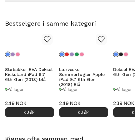
Bestselgere i samme kategori
Støtsikker EVA Deksel
Lærveske
Deksel EVA i
Kickstand iPad 9.7
Sommerfugler Apple
6th Gen (20
6th Gen (2018) blå
iPad 9.7 6th Gen
(2018) Blå
På lager
På lager
På lager
249
NOK
249
NOK
239
NOK
KJØP
KJØP
KJ
Kjøpes ofte sammen med