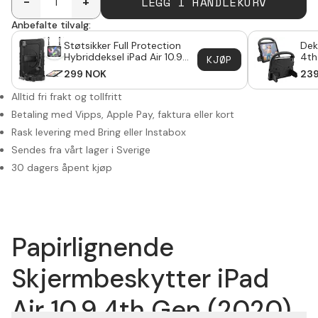
LEGG I HANDLEKURV
-
+
Anbefalte tilvalg:
Støtsikker Full Protection
Dek
Hybriddeksel iPad Air 10.9
4th
KJØP
4th Gen (2020) svart
299
NOK
23
Alltid fri frakt og tollfritt
Betaling med Vipps, Apple Pay, faktura eller kort
Rask levering med Bring eller Instabox
Sendes fra vårt lager i Sverige
30 dagers åpent kjøp
Papirlignende
Skjermbeskytter iPad
Air 10.9 4th Gen (2020)