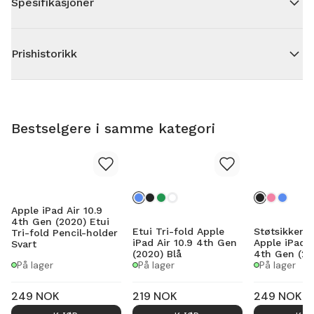
Spesifikasjoner
Prishistorikk
Bestselgere i samme kategori
Apple iPad Air 10.9
4th Gen (2020) Etui
Etui Tri-fold Apple
Støtsikker 
Tri-fold Pencil-holder
iPad Air 10.9 4th Gen
Apple iPad A
Svart
(2020) Blå
4th Gen (20
På lager
På lager
På lager
249
NOK
219
NOK
249
NOK