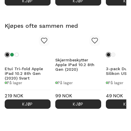
KJØP
KJØP
KJ
Kjøpes ofte sammen med
Skjermbeskytter
Apple iPad 10.2 8th
Etui Tri-fold Apple
3-pack Dust
Gen (2020)
iPad 10.2 8th Gen
Silikon USB
(2020) Svart
På lager
På lager
På lager
219
NOK
99
NOK
49
NOK
KJØP
KJØP
KJ