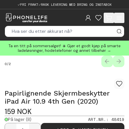
FRI FRAKT
RASK LEVERING MED BRING OG INSTABOX
items in cart, 
Ta en titt på sommersalget! ☀️ Gjør et godt kjøp på smarte
ladeløsninger, hodetelefoner og annet tilbehør →
PREVIOUS
NEXT
0
/
2
Papirlignende Skjermbeskytter
iPad Air 10.9 4th Gen (2020)
159
NOK
På lager
(8)
ART.NR.
:
48419