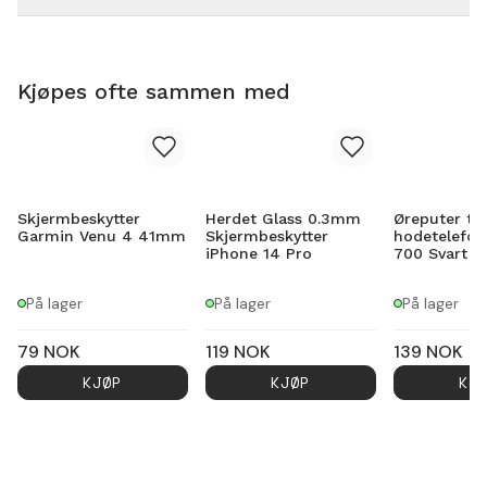
Kjøpes ofte sammen med
Skjermbeskytter
Herdet Glass 0.3mm
Øreputer til
Garmin Venu 4 41mm
Skjermbeskytter
hodetelefon
iPhone 14 Pro
700 Svart
På lager
På lager
På lager
79
NOK
119
NOK
139
NOK
KJØP
KJØP
KJ