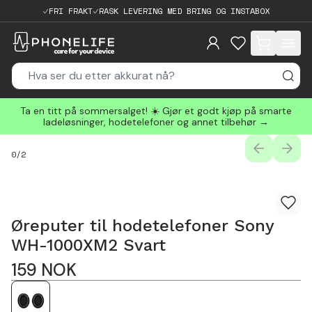
FRI FRAKT
RASK LEVERING MED BRING OG INSTABOX
items in cart, 
Ta en titt på sommersalget! ☀️ Gjør et godt kjøp på smarte
ladeløsninger, hodetelefoner og annet tilbehør →
PREVIOUS
NEXT
0
/
2
Øreputer til hodetelefoner Sony
WH-1000XM2 Svart
159
NOK