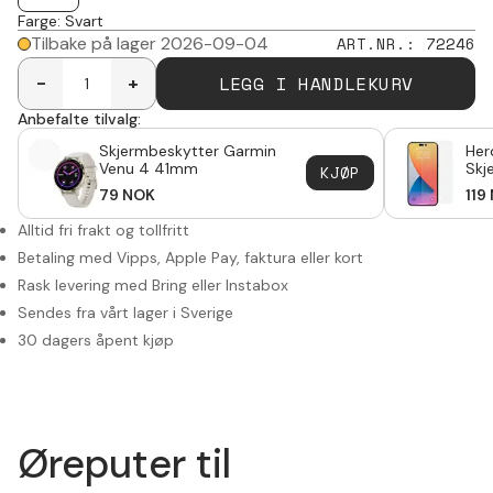
Farge
:
Svart
Tilbake på lager 2026-09-04
ART.NR.
:
72246
LEGG I HANDLEKURV
-
+
Anbefalte tilvalg:
Skjermbeskytter Garmin
Her
Venu 4 41mm
Skj
KJØP
14 
79
NOK
119
Alltid fri frakt og tollfritt
Betaling med Vipps, Apple Pay, faktura eller kort
Rask levering med Bring eller Instabox
Sendes fra vårt lager i Sverige
30 dagers åpent kjøp
Øreputer til