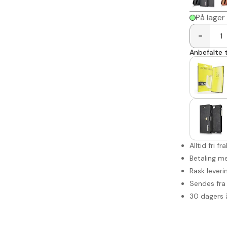
På lager
-
Anbefalte t
Alltid fri fr
Betaling me
Rask leveri
Sendes fra 
30 dagers 