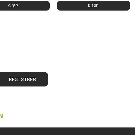
KJØP
KJØP
REGISTRER