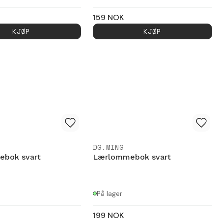
159
NOK
KJØP
KJØP
DG.MING
ebok svart
Lærlommebok svart
På lager
199
NOK