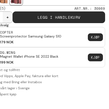
(5)
ART.NR.
:
30969
LEGG I HANDLEKURV
+
ilvalg:
COPTER
Screenprotector Samsung Galaxy S10
KJØP
179
NOK
DG.MING
Magnet Wallet iPhone SE 2022 Black
KJØP
199
NOK
akt og tollfritt
d Vipps, Apple Pay, faktura eller kort
ng med Bring eller Instabox
vårt lager i Sverige
åpent kjøp