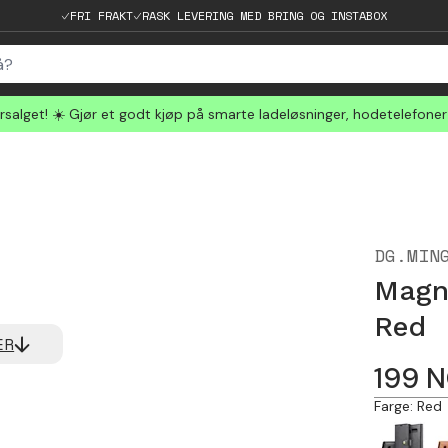
FRI FRAKT
RASK LEVERING MED BRING OG INSTABOX
salget! ☀️ Gjør et godt kjøp på smarte ladeløsninger, hodetelefone
DG.MIN
Magn
Red
ER
199
N
Farge
:
Red