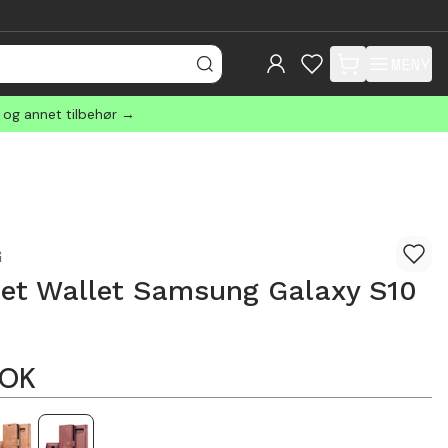
MENY
items in cart, view
r og annet tilbehør →
G
et Wallet Samsung Galaxy S10
OK