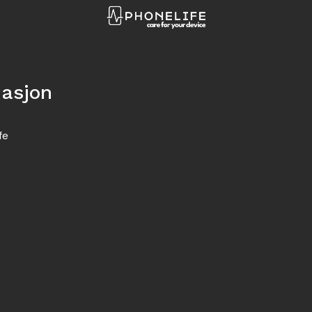
masjon
fe