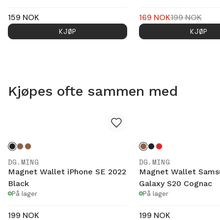
159
NOK
169
NOK
199
NOK
KJØP
KJØP
Kjøpes ofte sammen med
DG.MING
DG.MING
Magnet Wallet iPhone SE 2022
Magnet Wallet Sams
Black
Galaxy S20 Cognac
På lager
På lager
199
NOK
199
NOK