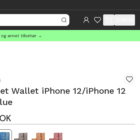
MENY
items in cart, view
r og annet tilbehør →
G
t Wallet iPhone 12/iPhone 12
lue
OK