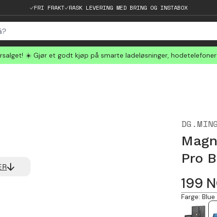
FRI FRAKT
RASK LEVERING MED BRING OG INSTABOX
salget! ☀️ Gjør et godt kjøp på smarte ladeløsninger, hodetelefone
DG.MIN
Magne
Pro B
ER
199
N
Farge
:
Blue