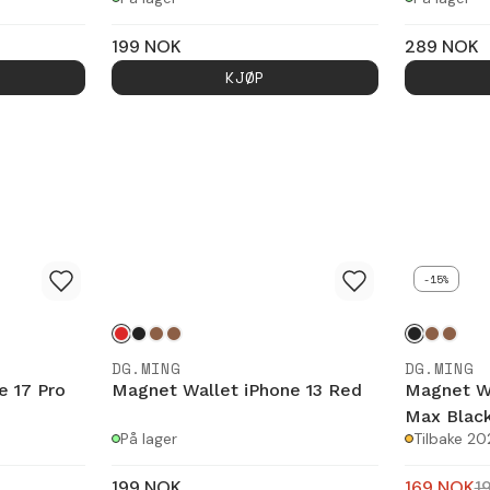
199
NOK
289
NOK
KJØP
-15%
DG.MING
DG.MING
e 17 Pro
Magnet Wallet iPhone 13 Red
Magnet Wa
Max Blac
På lager
Tilbake 2
199
NOK
169
NOK
1