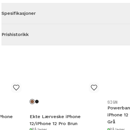
Spesifikasjoner
Prishistorikk
SIGN
Powerban
iPhone 12
iPhone
Ekte Lærveske iPhone
Grå
n
12/iPhone 12 Pro Brun
På lager
På lager