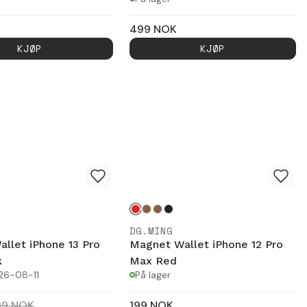
499
NOK
KJØP
KJØP
DG.MING
llet iPhone 13 Pro
Magnet Wallet iPhone 12 Pro
k
Max Red
026-08-11
På lager
99
NOK
199
NOK