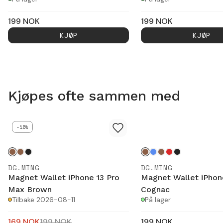
199
NOK
199
NOK
KJØP
KJØP
Kjøpes ofte sammen med
-15%
DG.MING
DG.MING
Magnet Wallet iPhone 13 Pro
Magnet Wallet iPhon
Max Brown
Cognac
Tilbake 2026-08-11
På lager
169
NOK
199
NOK
199
NOK