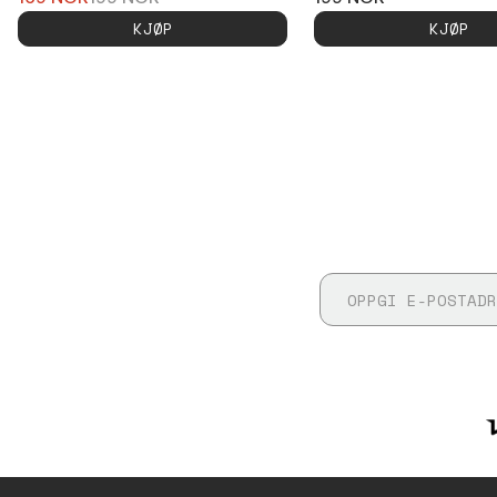
KJØP
KJØP