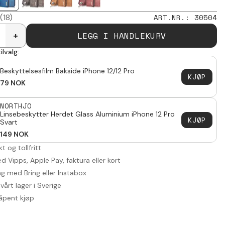
(18)
ART.NR.
:
30504
LEGG I HANDLEKURV
+
ilvalg:
Beskyttelsesfilm Bakside iPhone 12/12 Pro
KJØP
79
NOK
NORTHJO
Linsebeskytter Herdet Glass Aluminium iPhone 12 Pro
KJØP
Svart
149
NOK
akt og tollfritt
d Vipps, Apple Pay, faktura eller kort
ng med Bring eller Instabox
vårt lager i Sverige
åpent kjøp