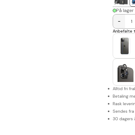
På lager
-
Anbefalte t
Alltid fri fr
Betaling me
Rask leveri
Sendes fra 
30 dagers 