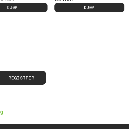
KJØP
KJØP
REGISTRER