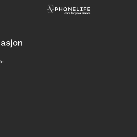
masjon
fe