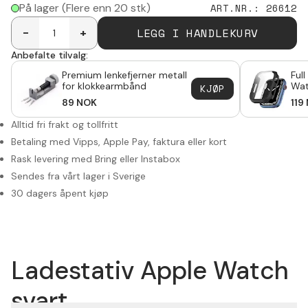
På lager
(Flere enn 20 stk)
ART.NR.
:
26612
LEGG I HANDLEKURV
-
+
Anbefalte tilvalg:
Premium lenkefjerner metall
Ful
for klokkearmbånd
Wat
KJØP
89
NOK
119
Alltid fri frakt og tollfritt
Betaling med Vipps, Apple Pay, faktura eller kort
Rask levering med Bring eller Instabox
Sendes fra vårt lager i Sverige
30 dagers åpent kjøp
Ladestativ Apple Watch
svart