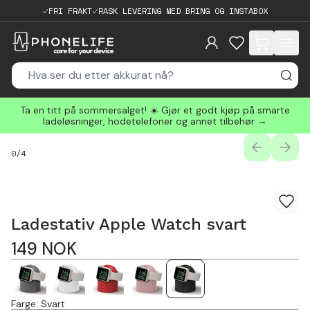
FRI FRAKT
RASK LEVERING MED BRING OG INSTABOX
items in cart, 
Ta en titt på sommersalget! ☀️ Gjør et godt kjøp på smarte
ladeløsninger, hodetelefoner og annet tilbehør →
PREVIOUS
NEXT
0
/
4
Ladestativ Apple Watch svart
149
NOK
Farge
:
Svart