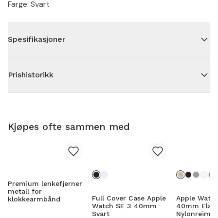
Farge: Svart
Spesifikasjoner
Prishistorikk
Kjøpes ofte sammen med
Premium lenkefjerner
metall for
Full Cover Case Apple
Apple Watch
klokkearmbånd
Watch SE 3 40mm
40mm Elast
Svart
Nylonreim B