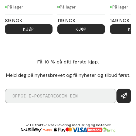
På lager
På lager
På lager
89
NOK
119
NOK
149
NOK
KJØP
KJØP
KJ
Få 10 % på ditt første kjøp.
Meld deg på nyhetsbrevet og få nyheter og tilbud først.
Fri frakt
Rask levering med Bring og Instabox