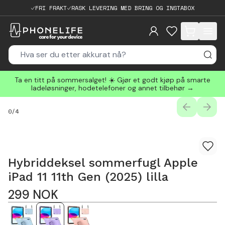
FRI FRAKT
RASK LEVERING MED BRING OG INSTABOX
items in cart, 
Ta en titt på sommersalget! ☀️ Gjør et godt kjøp på smarte
ladeløsninger, hodetelefoner og annet tilbehør →
PREVIOUS
NEXT
0
/
4
Hybriddeksel sommerfugl Apple
iPad 11 11th Gen (2025) lilla
299
NOK