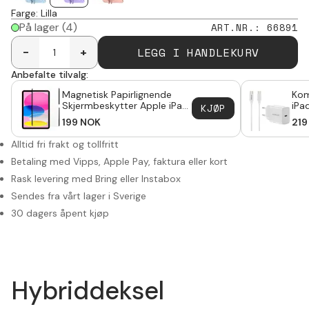
Farge
:
Lilla
På lager
(4)
ART.NR.
:
66891
LEGG I HANDLEKURV
-
+
Anbefalte tilvalg:
Magnetisk Papirlignende
Kom
Skjermbeskytter Apple iPad
iPa
KJØP
11 11th Gen (2025)
2m 
199
NOK
219
USB
Alltid fri frakt og tollfritt
Betaling med Vipps, Apple Pay, faktura eller kort
Rask levering med Bring eller Instabox
Sendes fra vårt lager i Sverige
30 dagers åpent kjøp
Hybriddeksel