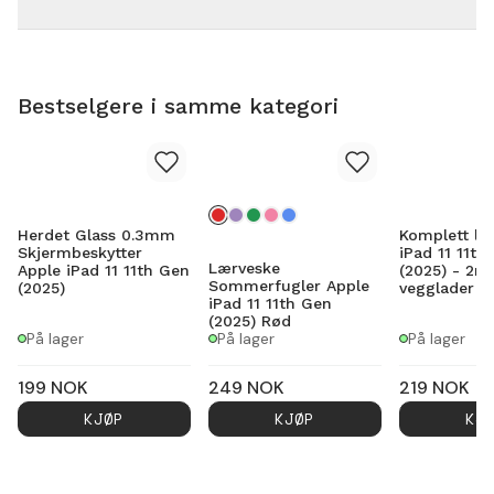
Bestselgere i samme kategori
Herdet Glass 0.3mm
Komplett la
Skjermbeskytter
iPad 11 11th
Lærveske
Apple iPad 11 11th Gen
(2025) - 2m
Sommerfugler Apple
(2025)
vegglader U
iPad 11 11th Gen
(2025) Rød
På lager
På lager
På lager
199
NOK
249
NOK
219
NOK
KJØP
KJØP
KJ