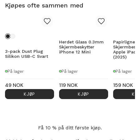
Kjøpes ofte sammen med
Herdet Glass 0.3mm
Papirlignen
Skjermbeskytter
Skjermbesky
3-pack Dust Plug
iPhone 12 Mini
Apple iPad 1
Silikon USB-C Svart
(2025)
På lager
På lager
På lager
49
NOK
119
NOK
159
NOK
KJØP
KJØP
KJ
Få 10 % på ditt første kjøp.