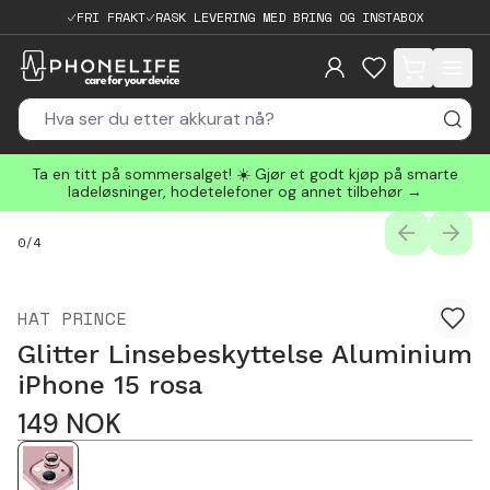
FRI FRAKT
RASK LEVERING MED BRING OG INSTABOX
items in cart, 
Ta en titt på sommersalget! ☀️ Gjør et godt kjøp på smarte
ladeløsninger, hodetelefoner og annet tilbehør →
PREVIOUS
NEXT
0
/
4
HAT PRINCE
Glitter Linsebeskyttelse Aluminium
iPhone 15 rosa
149
NOK