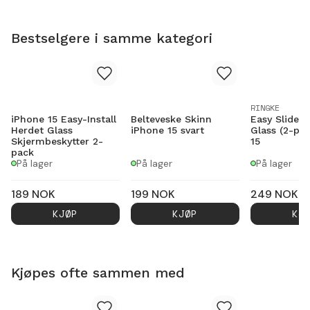
Bestselgere i samme kategori
RINGKE
iPhone 15 Easy-Install
Belteveske Skinn
Easy Slide P
Herdet Glass
iPhone 15 svart
Glass (2-pa
Skjermbeskytter 2-
15
pack
På lager
På lager
På lager
189
NOK
199
NOK
249
NOK
KJØP
KJØP
KJ
Kjøpes ofte sammen med