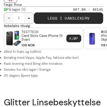
Farge
:
Rosa
På lager
(1)
ART.NR.
:
46141
LEGG I HANDLEKURV
-
+
Anbefalte tilvalg:
TECTTECH
MO
Card Slots Case iPhone 15
iPh
KJØP
Svart
Skj
Gla
139
NOK
119
Alltid fri frakt og tollfritt
Betaling med Vipps, Apple Pay, faktura eller kort
Rask levering med Bring eller Instabox
Sendes fra vårt lager i Sverige
30 dagers åpent kjøp
Glitter Linsebeskyttelse