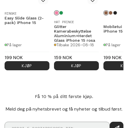
RINGKE
Easy Slide Glass (2-
HAT PRINCE
pack) iPhone 15
Glitter
Mobiletui E
Kamerabeskyttelse
iPhone 15 M
Aluminium+Herdet
Glass iPhone 15 rosa
På lager
Tilbake 2026-08-18
På lager
199
NOK
159
NOK
199
NOK
KJØP
KJØP
KJ
Få 10 % på ditt første kjøp.
Meld deg på nyhetsbrevet og få nyheter og tilbud først.