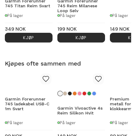
Garmin Forerunner
Garmin Forerunner
745 Titan Reim Svart
745 Reim Milanese
Loop Sølv
På lager
På lager
På lager
349
NOK
199
NOK
149
NOK
KJØP
KJØP
KJ
Kjøpes ofte sammen med
Garmin Forerunner
Premium len
745 ladekabel USB-C
metall for
Garmin Vivoactive 4s
1m Svart
klokkearmb
Reim Silikon Hvit
På lager
På lager
På lager