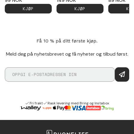
99
NOK
149
NOK
89
NOK
KJØP
KJØP
KJ
Få 10 % på ditt første kjøp.
Meld deg på nyhetsbrevet og få nyheter og tilbud først.
Fri frakt
Rask levering med Bring og Instabox