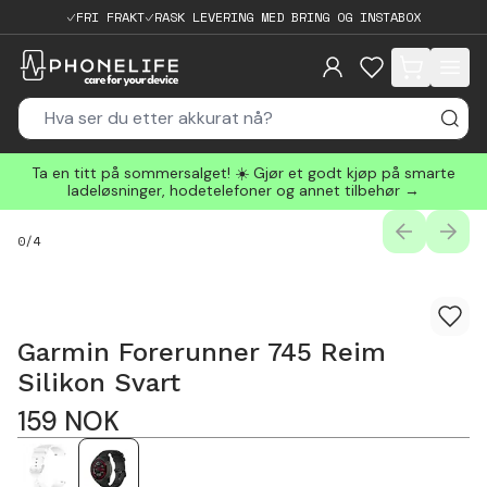
FRI FRAKT
RASK LEVERING MED BRING OG INSTABOX
items in cart, 
Ta en titt på sommersalget! ☀️ Gjør et godt kjøp på smarte
ladeløsninger, hodetelefoner og annet tilbehør →
PREVIOUS
NEXT
0
/
4
Garmin Forerunner 745 Reim
Silikon Svart
159
NOK