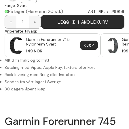
Farge
:
Svart
På lager
(Flere enn 20 stk)
ART.NR.
:
29959
LEGG I HANDLEKURV
-
+
Anbefalte tilvalg:
Garmin Forerunner 745
Gar
Nylonreim Svart
Rei
KJØP
149
NOK
199
Alltid fri frakt og tollfritt
Betaling med Vipps, Apple Pay, faktura eller kort
Rask levering med Bring eller Instabox
Sendes fra vårt lager i Sverige
30 dagers åpent kjøp
Garmin Forerunner 745