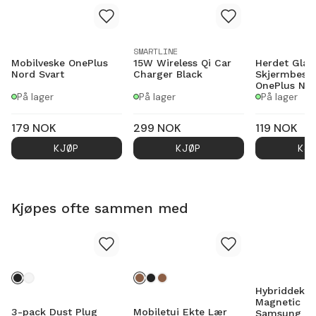
SMARTLINE
Mobilveske OnePlus
15W Wireless Qi Car
Herdet Gla
Nord Svart
Charger Black
Skjermbesky
OnePlus No
På lager
På lager
På lager
179
NOK
299
NOK
119
NOK
KJØP
KJØP
KJ
Kjøpes ofte sammen med
Hybriddekse
Magnetic Ri
3-pack Dust Plug
Mobiletui Ekte Lær
Samsung Ga