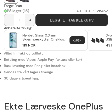
Farge
:
Brun
På lager
(15)
ART.NR.
:
28457
LEGG I HANDLEKURV
-
+
Anbefalte tilvalg:
Herdet Glass 0.3mm
3-p
Skjermbeskytter OnePlus
USB
KJØP
Nord
119
NOK
49
Alltid fri frakt og tollfritt
Betaling med Vipps, Apple Pay, faktura eller kort
Rask levering med Bring eller Instabox
Sendes fra vårt lager i Sverige
30 dagers åpent kjøp
Ekte Lærveske OnePlus