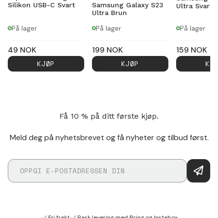
Silikon USB-C Svart
Samsung Galaxy S23
Ultra Svart
Ultra Brun
På lager
På lager
På lager
49
NOK
199
NOK
159
NOK
KJØP
KJØP
KJ
Få 10 % på ditt første kjøp.
Meld deg på nyhetsbrevet og få nyheter og tilbud først.
Fri frakt
Rask levering med Bring og Instabox