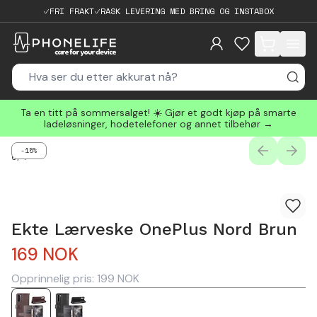
FRI FRAKT
RASK LEVERING MED BRING OG INSTABOX
items in cart, 
Ta en titt på sommersalget! ☀️ Gjør et godt kjøp på smarte
ladeløsninger, hodetelefoner og annet tilbehør →
-15%
PREVIOUS
NEXT
0
/
4
Ekte Lærveske OnePlus Nord Brun
169
NOK
Opprinnelig pris:
199
NOK