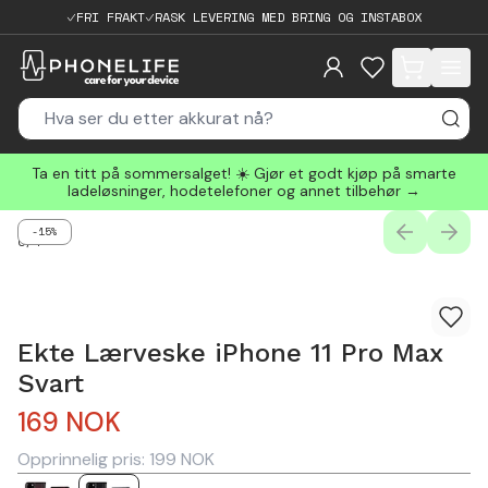
FRI FRAKT
RASK LEVERING MED BRING OG INSTABOX
items in cart, 
Ta en titt på sommersalget! ☀️ Gjør et godt kjøp på smarte
ladeløsninger, hodetelefoner og annet tilbehør →
-15%
PREVIOUS
NEXT
0
/
4
Ekte Lærveske iPhone 11 Pro Max
Svart
169
NOK
Opprinnelig pris:
199
NOK