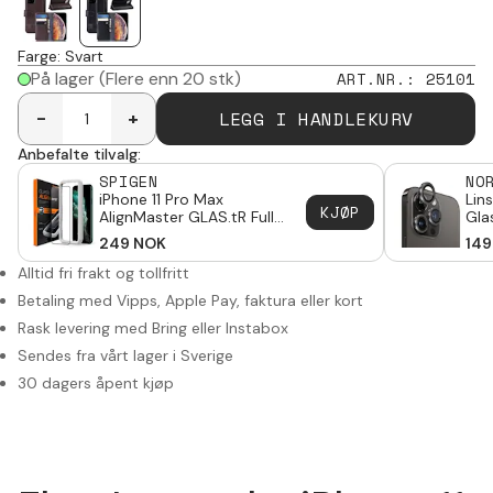
Farge
:
Svart
På lager
(Flere enn 20 stk)
ART.NR.
:
25101
LEGG I HANDLEKURV
-
+
Anbefalte tilvalg:
SPIGEN
NO
iPhone 11 Pro Max
Lin
KJØP
AlignMaster GLAS.tR Full
Gla
Cover
Pro
249
NOK
149
Alltid fri frakt og tollfritt
Betaling med Vipps, Apple Pay, faktura eller kort
Rask levering med Bring eller Instabox
Sendes fra vårt lager i Sverige
30 dagers åpent kjøp