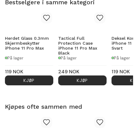
Bestselgere i samme kategori
Herdet Glass 0.3mm
Tactical Full
Deksel Kort
Skjermbeskytter
Protection Case
iPhone 11 P
iPhone 11 Pro Max
iPhone 11 Pro Max
Svart
Black
På lager
På lager
På lager
119
NOK
249
NOK
119
NOK
KJØP
KJØP
KJ
Kjøpes ofte sammen med