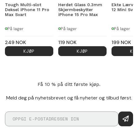
Tough Multi-slot
Herdet Glass 0.3mm
Ekte Lærves
Deksel iPhone 11 Pro
Skjermbeskytter
12 Mini Svar
Max Svart
iPhone 15 Pro Max
På lager
På lager
På lager
249
NOK
119
NOK
199
NOK
KJØP
KJØP
KJ
Få 10 % på ditt første kjøp.
Meld deg på nyhetsbrevet og få nyheter og tilbud først.