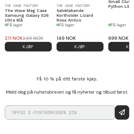
Small Clutc
THE CASE FACTORY
THE CASE FACTORY
Python Lila/
The Wave Mag Case
Selvklebende
Samsung Galaxy S26
Kortholder Lizard
Ultra Blå
Rosa Antico
På lager
På lager
På lager
211
NOK
249
NOK
149
NOK
699
NOK
KJØP
KJØP
KJ
Få 10 % på ditt første kjøp.
Meld deg på nyhetsbrevet og få nyheter og tilbud først.