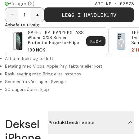
På lager
(3)
ART.NR.
:
63878
LEGG I HANDLEKURV
-
+
Anbefalte tilvalg:
SAFE. BY PANZERGLASS
TH
iPhone X/XS Screen
The
KJØP
Protector Edge-To-Edge
Sam
Ultr
199
NOK
211
Alltid fri frakt og tollfritt
Betaling med Vipps, Apple Pay, faktura eller kort
Rask levering med Bring eller Instabox
Sendes fra vårt lager i Sverige
30 dagers åpent kjøp
Deksel
Produktbeskrivelse
iPhone