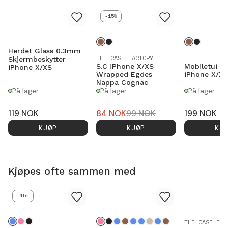
-15%
Herdet Glass 0.3mm
THE CASE FACTORY
Skjermbeskytter
S.C iPhone X/XS
Mobiletui E
iPhone X/XS
Wrapped Egdes
iPhone X/XS
Nappa Cognac
På lager
På lager
På lager
119
NOK
84
NOK
99
NOK
199
NOK
KJØP
KJØP
KJ
Kjøpes ofte sammen med
-15%
THE CASE FAC