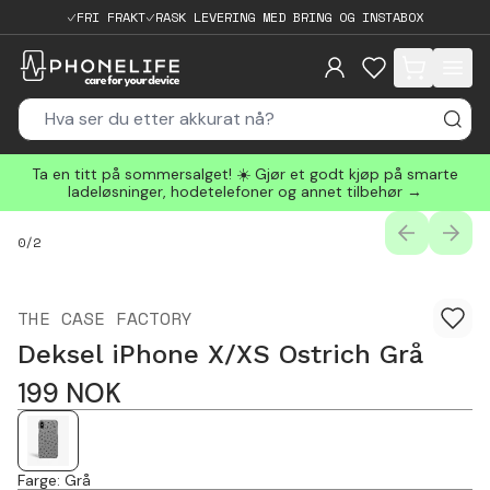
FRI FRAKT
RASK LEVERING MED BRING OG INSTABOX
items in cart, 
Ta en titt på sommersalget! ☀️ Gjør et godt kjøp på smarte
ladeløsninger, hodetelefoner og annet tilbehør →
PREVIOUS
NEXT
0
/
2
THE CASE FACTORY
Deksel iPhone X/XS Ostrich Grå
199
NOK
Farge
:
Grå