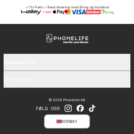
Fri frakt
Rask levering med Bring og Instabox
Kundeservice
Informasjon
©
2026
PhoneLife AB
FØLG OSS
INSTAGRAM
FACEBOOK
TIKTOK
NORWAY
SELECT MARKET