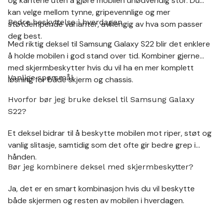
og kantene uten å gjøre mobilen unødvendig stor. Du
kan velge mellom tynne, gripevennlige og mer
Bedre beskyttelse i hverdagen
støtdempende varianter, avhengig av hva som passer
deg best.
Med riktig deksel til Samsung Galaxy S22 blir det enklere
å holde mobilen i god stand over tid. Kombiner gjerne
med skjermbeskytter hvis du vil ha en mer komplett
Vanlige spørsmål
løsning for både skjerm og chassis.
Hvorfor bør jeg bruke deksel til Samsung Galaxy
S22?
Et deksel bidrar til å beskytte mobilen mot riper, støt og
vanlig slitasje, samtidig som det ofte gir bedre grep i
hånden.
Bør jeg kombinere deksel med skjermbeskytter?
Ja, det er en smart kombinasjon hvis du vil beskytte
både skjermen og resten av mobilen i hverdagen.