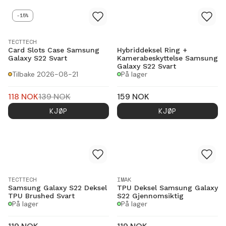
-15%
TECTTECH
Card Slots Case Samsung
Hybriddeksel Ring +
Galaxy S22 Svart
Kamerabeskyttelse Samsung
Galaxy S22 Svart
Tilbake 2026-08-21
På lager
118
NOK
139
NOK
159
NOK
KJØP
KJØP
TECTTECH
IMAK
Samsung Galaxy S22 Deksel
TPU Deksel Samsung Galaxy
TPU Brushed Svart
S22 Gjennomsiktig
På lager
På lager