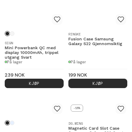
RINGKE
Fusion Case Samsung
SIGN
Galaxy S22 Gjennomsiktig
Mini Powerbank QC med
display 10000mAh, trippel
utgang Svart
På lager
På lager
239
NOK
199
NOK
KJØP
KJØP
-15%
DG.MING
Magnetic Card Slot Case