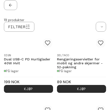
TILBAKE
19
produkter
FILTRER
SIGN
DELTACO
Dual USB-C PD Hurtiglader
Rengjøringsservietter for
40W Hvit
mobil og andre skjermer -
52-pakning
På lager
På lager
199
NOK
89
NOK
KJØP
KJØP