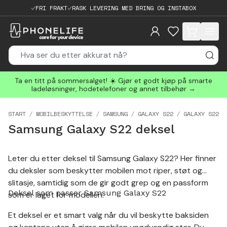
FRI FRAKT
RASK LEVERING MED BRING OG INSTABOX
items in cart, 
Ta en titt på sommersalget! ☀️ Gjør et godt kjøp på smarte
ladeløsninger, hodetelefoner og annet tilbehør →
START
MOBILBESKYTTELSE
SAMSUNG
GALAXY S22
GALAXY S22 D
Samsung Galaxy S22 deksel
Leter du etter deksel til Samsung Galaxy S22? Her finner
du deksler som beskytter mobilen mot riper, støt og
slitasje, samtidig som de gir godt grep og en passform
Deksel som passer Samsung Galaxy S22
som er laget for modellen.
Et deksel er et smart valg når du vil beskytte baksiden