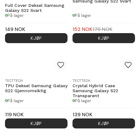
Samsung Galaxy S22 Svart
Full Cover Deksel Samsung
Galaxy S22 Svart
På lager
På lager
149
NOK
152
NOK
179
NOK
KJØP
KJØP
TECTTECH
TECTTECH
TPU Deksel Samsung Galaxy
Crystal Hybrid Case
S22 Gjennomsiktig
Samsung Galaxy S22
Transparent
På lager
På lager
119
NOK
139
NOK
KJØP
KJØP