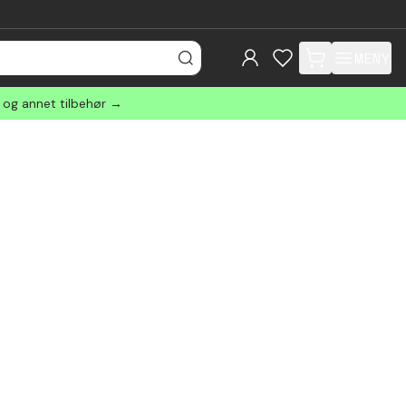
MENY
items in cart, view
r og annet tilbehør →