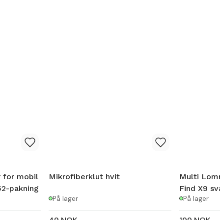
 for mobil
Mikrofiberklut hvit
Multi Lo
52-pakning
Find X9 sv
På lager
På lager