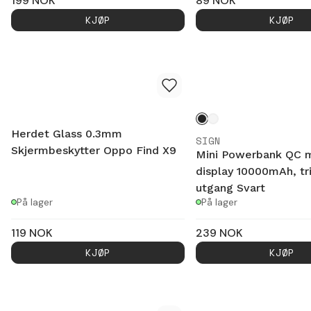
199
NOK
89
NOK
KJØP
KJØP
Herdet Glass 0.3mm
SIGN
Skjermbeskytter Oppo Find X9
Mini Powerbank QC 
display 10000mAh, tr
utgang Svart
På lager
På lager
119
NOK
239
NOK
KJØP
KJØP