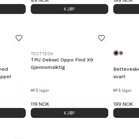
49
NOK
199
NOK
KJØP
TECTTECH
TPU Deksel Oppo Find X9
Gjennomsiktig
med
Beltevesk
ippel
svart
På lager
På lager
119
NOK
199
NOK
KJØP