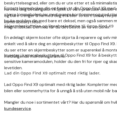
beskyttelsesgrad, eller om du er ute etter et så minimalisti
Erstatt lommeboken din og beskytt din Oppo Find X9 med et p
ha med deg betalingskort? Sjekk ut våre praktiske deksler 
større lommeboketuier med mange kortlommer og god plass t
og bare trenger å ha med deg ett eller to kort. Beskytte 
bruke mobilen din med bare et deksel, men også sammen me
kamerabeskyttelse.
Skjermbeskyttelse og linsebeskyttelse til Oppo Find X9
magnetdeksel. Dermed får du det beste av to verdener.
En ødelagt skjerm koster ofte skjorta å reparere og selv min
enkelt ved å sikre deg en skjermbeskytter til Oppo Find X9. 
du ser etter en skjermbeskytter som er superenkel å mont
Invester i kamerabeskyttelse til Oppo Find X9 for å besky
medfølgende monteringsramme.
sensitive kameramodulen, holder du den fri for riper og sk
levetiden.
Lad din Oppo Find X9 optimalt med riktig lader.
Lad Oppo Find X9 optimalt med riktig lader. Kompletter med
bilen eller sommerhytta for å unngå å stå uten mobil når ba
Mangler du noe i sortimentet vårt? Har du spørsmål om hvil
kundeservice
.