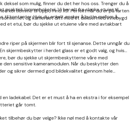
sk deksel som mulig, finner du det her hos oss. Trenger du å
raktisk lommeboketui. Vi har alt fra slanke etuier til
med kortlomme til Oppo Find X9. Perfekt når du er på farten
il kontanter. Hvis du enkelt ønsker å bytte mellom å
personvernet og kameraet ditt med et deksel med innebygd
d et etui, bør du sjekke ut etuiene våre med avtakbart
dre riper på skjermen blir fort til sjenanse. Dette unngår du
En skjermbeskytter i herdet glass er et godt valg, og hvis
ere, bør du sjekke ut skjermbeskytterne våre med
tte den sensitive kameramodulen. Når du beskytter den
ader og sikrer dermed god bildekvalitet gjennom hele
 en ladekabel. Det er et must å ha en ekstra i for eksempel
tteriet går tomt.
ket tilbehør du bør velge? Ikke nøl med å kontakte vår