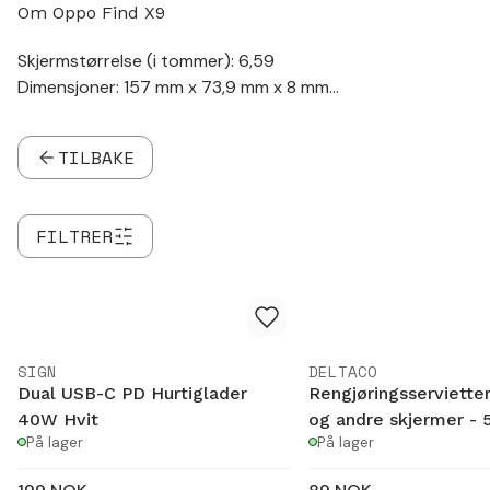
Om Oppo Find X9
Skjermstørrelse (i tommer): 6,59
Dimensjoner: 157 mm x 73,9 mm x 8 mm
Lader: USB-C
Trådløs lading: Ja
TILBAKE
Hodetelefonkontakt: Nei
FILTRER
SIGN
DELTACO
Dual USB-C PD Hurtiglader
Rengjøringsservietter
40W Hvit
og andre skjermer - 
På lager
På lager