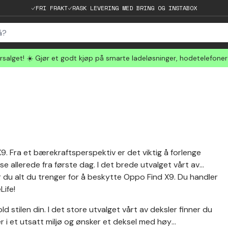
FRI FRAKT
RASK LEVERING MED BRING OG INSTABOX
salget! ☀️ Gjør et godt kjøp på smarte ladeløsninger, hodetelefone
X9. Fra et bærekraftsperspektiv er det viktig å forlenge
e allerede fra første dag. I det brede utvalget vårt av
er du alt du trenger for å beskytte Oppo Find X9. Du handler
Life!
stilen din. I det store utvalget vårt av deksler finner du
r i et utsatt miljø og ønsker et deksel med høy