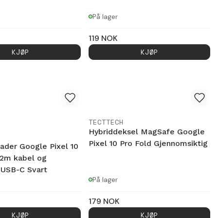
På lager
119
NOK
KJØP
KJØP
TECTTECH
Hybriddeksel MagSafe Google
Pixel 10 Pro Fold Gjennomsiktig
ader Google Pixel 10
 2m kabel og
 USB-C Svart
På lager
179
NOK
KJØP
KJØP