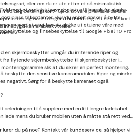
elsesgrad, eller om du er ute etter et så minimalistisk
Fold med et praktisk lommeboketui. Vi har alt fra slanke
a med deg betalingskort? Sjekk ut våre praktiske deksler
od plass til kontanter. Hvis du enkelt ønsker å bytte
r på farten og bare trenger å ha med deg ett eller to kort.
sammen med et etui, bør du sjekke ut etuiene våre med
ed innebygd kamerabeskyttelse.
skyttelse og linsebeskyttelse til Google Pixel 10 Pro
rdener.
d en skjermbeskytter unngår du irriterende riper og
t fra flytende skjermbeskyttelse til skjermbeskytter i
monteringsramme slik at du sikrer en perfekt montering.
or å beskytte den sensitive kameramodulen. Riper og mindre
kes negativt. Sørg for å beskytte kameraet også.
d?
t anledningen til å supplere med en litt lengre ladekabel.
kan lade mens du bruker mobilen uten å måtte stå rett ved
er lurer du på noe? Kontakt vår
kundeservice
, så hjelper vi