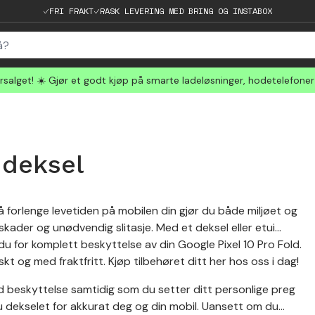
FRI FRAKT
RASK LEVERING MED BRING OG INSTABOX
salget! ☀️ Gjør et godt kjøp på smarte ladeløsninger, hodetelefone
 deksel
d å forlenge levetiden på mobilen din gjør du både miljøet og
ader og unødvendig slitasje. Med et deksel eller etui
u for komplett beskyttelse av din Google Pixel 10 Pro Fold.
skt og med fraktfritt. Kjøp tilbehøret ditt her hos oss i dag!
od beskyttelse samtidig som du setter ditt personlige preg
du dekselet for akkurat deg og din mobil. Uansett om du