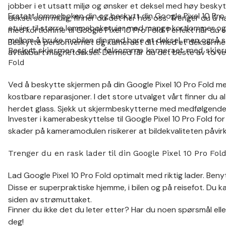
jobber i et utsatt miljø og ønsker et deksel med høy beskytt
Erstatt lommeboken din og beskytt din Google Pixel 10 Pro 
deksel som mulig, finner du det her hos oss. Trenger du å h
etuier til større lommeboketuier med mange kortlommer og g
med kortlomme til Google Pixel 10 Pro Fold. Perfekt når du e
mellom å bruke mobilen din med bare et deksel, men også 
Beskytte personvernet og kameraet ditt med et deksel m
Beskytt skjermen og det følsomme kameraet med skjermbe
avtakbart magnetdeksel. Dermed får du det beste av to ve
Fold
Ved å beskytte skjermen på din Google Pixel 10 Pro Fold me
kostbare reparasjoner. I det store utvalget vårt finner du al
herdet glass. Sjekk ut skjermbeskytterne med medfølgende 
Invester i kamerabeskyttelse til Google Pixel 10 Pro Fold f
skader på kameramodulen risikerer at bildekvaliteten påvir
Trenger du en rask lader til din Google Pixel 10 Pro Fol
Lad Google Pixel 10 Pro Fold optimalt med riktig lader. Benyt
Disse er superpraktiske hjemme, i bilen og på reisefot. Du 
siden av strømuttaket.
Finner du ikke det du leter etter? Har du noen spørsmål ell
deg!