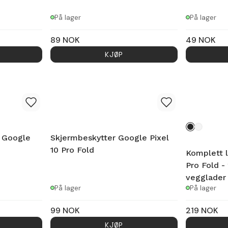
På lager
På lager
89
NOK
49
NOK
KJØP
r Google
Skjermbeskytter Google Pixel
10 Pro Fold
Komplett l
Pro Fold -
vegglader
På lager
På lager
99
NOK
219
NOK
KJØP