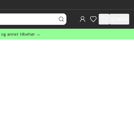
MENY
items in cart, view
r og annet tilbehør →