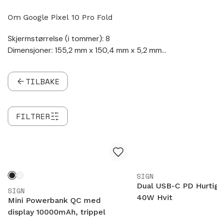
Om Google Pixel 10 Pro Fold
Skjermstørrelse (i tommer): 8
Dimensjoner: 155,2 mm x 150,4 mm x 5,2 mm
Lader: USB-C
Trådløs lading: Ja
TILBAKE
Hodetelefonkontakt: Nei
FILTRER
SIGN
Dual USB-C PD Hurti
SIGN
40W Hvit
Mini Powerbank QC med
display 10000mAh, trippel