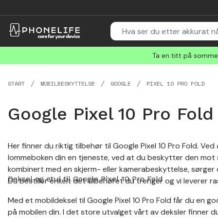
Ta en titt på sommer
START
MOBILBESKYTTELSE
GOOGLE
PIXEL 10 PRO FOLD
Google Pixel 10 Pro Fold
Her finner du riktig tilbehør til Google Pixel 10 Pro Fold. Ve
lommeboken din en tjeneste, ved at du beskytter den mot sk
kombinert med en skjerm- eller kamerabeskyttelse, sørger d
Deksel og etui til Google Pixel 10 Pro Fold
Du bestiller enkelt det tilbehøret du trenger og vi leverer ra
Med et mobildeksel til Google Pixel 10 Pro Fold får du en g
på mobilen din. I det store utvalget vårt av deksler finner 