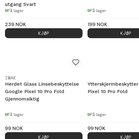
utgang Svart
På lager
På lager
239
NOK
199
NOK
KJØP
KJØP
IMAK
Herdet Glass Linsebeskyttelse
Ytterskjermbeskytte
Google Pixel 10 Pro Fold
Pixel 10 Pro Fold
Gjennomsiktig
På lager
På lager
99
NOK
99
NOK
KJØP
KJØP